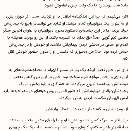
یادداشت برمی­دارد تا یک وقت چیزی فراموش نشود.
الان می‌فهمم که چرا این زندگینامه اینقدر به او نزدیک است. اگر دوران بازی
او به عنوان یک دروازه­بان تمام می­شد، او شاید می‌توانست راجع به بیماری­اش
حرف بزند، اما در این جامعه‌ی دستاوردمحور، دروازه­بان به عنوان آخرین سنگر
دفاعی تیم گویی اصلاً حق ندارد که افسرده باشد. از این رو روبرت همیشه با
تمام قوا سعی در مخفی کردن بیماری­اش داشت. او خودش را در بیماری­اش
حبس کرده بود. حالا من مجبورم که داستان او را بدون حضور خودش نقل
کنم.
برای من حتی تصور اینکه یک روز در مسیر کاری‌ام با مصاحبه‌شونده­ای به
این بازی و راحتی مواجه شوم سخت بود. حتی در این بین،گاهی بعضی از
دوستانش بی­مقدمه شروع می‌کردند به افشاگری درباره بخش تاریک
وجودشان؛ رقبای دروازه‌بانش که طبق قانون ورزش حرفه‌ای در مصاحبه‌ها باید
لباس قهرمان شکست‌ناپذیر به تن می­کردند.
از ترس­هایشان می­گفتند، از تردیدها و اضطراب­هایشان.
برای اکثر ما، مرگ کسی که دوستش داریم ما را برای مدتی متحول می­کند؛
صادقانه­تر رفتار می­کنیم، کارهای خوب انجام می­دهیم؛ اما، مرگِ یک چهره‌ی