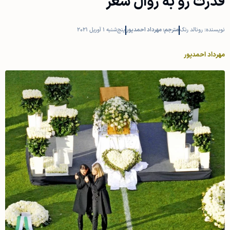
قدرت رو به زوال شعر
نویسنده: رونالد رنگ
مترجم:
مهرداد احمدپور
پنج‌شنبه 1 آوریل 2021
مهرداد احمدپور