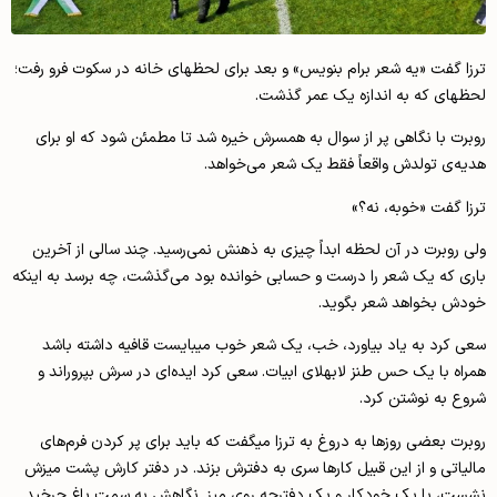
ترزا گفت «یه شعر برام بنویس» و بعد برای لحظه­ای خانه در سکوت فرو رفت؛
لحظه­ای که به اندازه یک عمر گذشت.
روبرت با نگاهی پر از سوال به همسرش خیره شد تا مطمئن شود که او برای
هدیه‌ی تولدش واقعاً فقط یک شعر می‌خواهد.
ترزا گفت «خوبه، نه؟»
ولی روبرت در آن لحظه ابداً چیزی به ذهنش نمی‌رسید. چند سالی از آخرین
باری که یک شعر را درست و حسابی خوانده بود می‌گذشت، چه برسد به اینکه
خودش بخواهد شعر بگوید.
سعی کرد به یاد بیاورد، خب، یک شعر خوب میبایست قافیه داشته باشد
همراه با یک حس طنز لابه­لای ابیات. سعی کرد ایده‌ای در سرش بپروراند و
شروع به نوشتن کرد.
روبرت بعضی روزها به دروغ به ترزا می­گفت که باید برای پر کردن فرم‌های
مالیاتی و از این قبیل کارها سری به دفترش بزند. در دفتر کارش پشت میزش
نشست، با یک خودکار و یک دفترچه روی میز. نگاهش به سمت باغ چرخید.