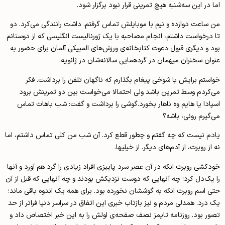
اما در این‌ سه‌شنبه هیچ تمرینی قرار نبود برگزار شود.
من ساعت دوازده و نیم با موبایلش تماس گرفتم. داشت رانندگی می‌کرد. دو
تا درخواست داشتم، انجام مصاحبه با یک ژورنالیست انگلیسی که از دوستانم
بود و دیگری قبول دعوت کتابخانه‌ی ورزش‌های المپیکی آلمان برای حضور به
عنوان سخنران میهمان در گردهمایی سالانه‌شان در ژانویه.
خواستم برایش با شوخی پیغام بگذارم که ناگهان تلفن را برداشت. فکر
می‌کردم وسط تمرین باشد ولی احتمالا می‌خواست بین دو تمرینش برود
اسپادا یا هایم وه ناهار بخورد.گوشی را برداشت و گفت: شب باهات تماس
می‌گیرم رونی، باشه؟
یادم نیست که چه گفتم و چطور قطع کرد. آن شب من کلی تماس داشتم، اما
نه از روبرت، از آدم‌های دیگر. از خیلی­ها.
خودکشی روبرت انکه در آن عصر سرد پاییزی افراد زیادی را گرد ­هم آورد و آنها
را یک‌دل کرد؛ چه آنهایی که دوست نزدیکش بودند و چه آنهایی که قبل از آن
حتی اسم روبرت انکه به گوششان نخورده بود. برای همه یک اندوه باقی ماند؛
یک درد. همدلی مردم و نیز بازتاب خبری این اتفاق در سراسر دنیا فرا­­تر از حد
تصور بود. روزنامه تایمز نصف صفحه‌ی اولش را به این خبر اختصاص داد و