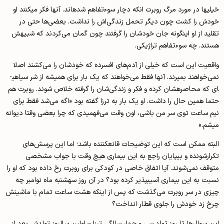
خیلی­ها در مورد مرگ روبرت انکه دچار سوء­تفاهم شده­اند. آنها فکر می­کنند او
خودش را کشت چون دیگر تحمل زندگی‌اش را نداشت. بعضی‌ها حتی در
تقلید از او اینگونه جان خودشان را گرفتند چون گمان می‌کردند که شبیهش
هستند. چه سوء­تفاهم تراژیکی.
واقعیت این است که خیلی از آدم‌های افسرده که خودشان را می‌کشند اصلا
نمی‌خواهند بمیرند. آنها فقط می‌خواهند که یک بار برای همیشه از شر سیاهی­
ای که محاصره­شان کرده و فکر و زندگی‌شان را گرفته خلاص شوند. روبرت هم
حتما همین حال را داشت. او یک بار به ترزا گفته بود «اگه می‌شد فقط برای
نیم­ ساعت توی سر من باشی، اون وقت می‌فهمیدی که چرا بعضی وقتا دیوانه
میشم.»
البته ممکن است که این توضیحات قانع­کننده باشد؛ اما این پرسش‌های
تکرارشونده و بی­پایان راجع به این بیماری هیچ وقت با جواب مشخصی
متوقف نمی‌شوند. آیا اتفاق خاصی در کودکی برای روبرت رخ داده بود که او را
نسبت به این بیماری آسیب­پذیر کرده بود؟ در آن روز سه­شنبه ماه نوامبر چه
چیزی در سر روبرت می‌گذشت که پس از اینکه هشت ساعت تمام با ماشینش
چرخ زد خودش را جلوی قطار انداخت؟
این سوال‌ها تا روز تولد سی و چهار سالگی ترزا – اولین سالروز تولدش بعد از