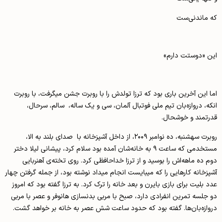
که ماندنی‌ست
این «دوستت دارم»
اما این آخرین باری بود که ترزا تولدش را با روبرت جشن می­گرفت، با روبرت
انکه، دروازه‌بان تیم ملی فوتبال آلمان، سی و یک‌ ساله، سالم، سرحال،
قدرتمند و خوشحال.
روبرت سه­شنبه، ده نوامبر ۲۰۰۹، از داخل آشپزخانه با صدای بلند به الا،
مستخدمی که ساعت ۹ به خانه‌شان آمده بود سلام کرد، پیشانی لیلا دختر
دوم ده ماهه‌اش را بوسید و از ترزا خداحافظی کرد. روی تخته‌ی آهنربایی
آشپزخانه کارهایی را که می­بایست انجام می­داد نوشته بود، از جمله گرفتن چهار
عدد بلیت برای بازی بایرن و بعد خانه را ترک کرد. به ترزا گفته بود که امروز
دو جلسه تمرین انفرادی دارد، صبح با مربی بدنسازی هانوفر و عصر با مربی
دروازه‌بان‌ها. گفته بود که حدود ساعت شش عصر به خانه بر خواهد گشت.