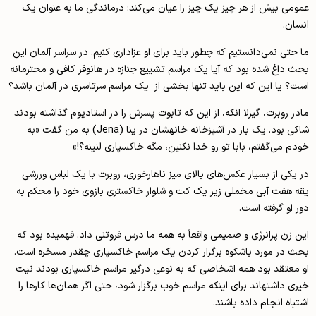
عمومی بیش از هر چیز یک چیز را عیان می‌کند: درماندگی ما به عنوان یک
انسان.
ما حتی نمی‌دانستیم که چطور باید برای او عزاداری کنیم. در سراسر آلمان این
بحث داغ شده بود که آیا یک مراسم تشییع جنازه در هانوفر کافی و محترمانه
است؟ یا این که این باید تنها بخشی از یک مراسم سرتاسری در آلمان باشد؟
مادر روبرت، گیزلا انکه، از این که تابوت پسرش را در استادیوم گذاشته بودند
شاکی بود. یک بار در آشپزخانه خانه­شان در ینا (Jena) به من گفت «به
خودم می‌گفتم، بابا تو رو خدا نکنین، مگه خاکسپاری لنینه؟!»
در یکی از بسیار عکس‌های بالای میز ناهارخوری، روبرت با یک لباس وررشی
یقه هفت آبی مخملی زیر یک کت و شلوار خاکستری بازوی خود را محکم به
دور او گرفته است.
این زن پرانرژی و صمیمی واقعاً به همه ما درس فروتنی داد. فهمیده بود که
بحث در مورد باشکوه برگزار کردن یک مراسم خاکسپاری چقدر مسخره است.
او معتقد بود همه اشخاصی که به نوعی درگیر مراسم خاکسپاری بودند نیت
خیری داشته­اند برای اینکه مراسم خوب برگزار شود، حتی اگر همان‌ها کارها را
اشتباه انجام داده باشند.