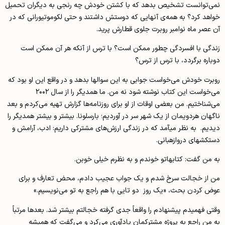
نمی‌توانست تشخیص بدهد که با کشتن خودش چه رنجی به دیگران تحمیل
خواهد کرد؟ به همه‌ی آنهایی که دوستش داشتند و حتی لکوموتیورانی که در
آن عصر ماه نوامبر روبرت جلوی قطارش پرید.
زندگی با افسردگی چطور ممکن است؟ با ترس از آنکه هر آن ممکن است
دوباره برگردد، با ترس از ترس؟
روبرت خودش می‌خواست جوابی به این سوالها بدهد و در واقع این او بود که
می‌خواست این کتاب نوشته شود نه من. ما همدیگر را از سال ۲۰۰۲
می‌شناختیم. من بعضی اوقات از او برای روزنامه‌ها گزارش تهیه می‌کردم و بعد
ناگهان هردویمان از یک شهر سر در آوردیم؛ بارسلونا. بیشتر و بیشتر همدیگر را
دیدیم. به نظر می­آمد که در زندگی ارزش‌های مشترکی داریم: ادب، آرامش و
دستکش­های دروازه­بانی.
به من گفت: کتابهاتو خوندم و به نظرم خیلی خوبن.
من از خجالت سرخ شدم و یک جواب عجیب دادم، محض تعارف و برای
عوض کردن بحث، «یک روز دو تایی با هم راجع به تو می‌نویسیم.»
وقتی فهمیدم پیشنهادم را واقعاً جدی گرفته خجالتم بیشتر شد. بعد‌ها مرتباً
به من راجع به پروژه مشترکمان یادآوری می‌کرد و می‌گفت که همیشه