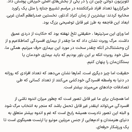
تلویزیون دولتی چین آن را در یکی از بخش‌های اصلی خبری­اش پوشش داد.
خبرگزاری­ها تعداد افراد شرکت­کننده در مراسم تشییع ­جنازه را مثل یک رکورد
مخابره کردند؛ بیشترین از زمان کنراد آدناور، نخستین صدراعظم آلمان غربی.
ابعاد این فاجعه به طرز غیر قابل توضیحی بزرگ بود.
اما ورای این سرتیترها ، حقیقتی تلخ نهفته بود که حکایت از دردی عمیق
داشت. مرگ روبرت نشان داد که ما چقدر از بیماری افسردگی کم­اطلاعیم و از
آن وحشتناک‌تر آنکه چقدر سخت در مورد این بیماری حرف می­زنیم. همگی ما،
مثل خود روبرت انکه بر این باور بودیم که باید بیماری خودمان یا
بستگان‌مان را پنهان کنیم.
حقیقت اما چیز دیگری است. آمارها نشان می‌دهد که تعداد افرادی که روزانه
در دنیا به واسطه افسردگی خودکشی می‌کنند از تعداد کسانی که طی
تصادفات جاده­ای می‌میرند بیشتر است.
اما همچنان برای ما غیر قابل تصور است که چطور میزان اندوه ناشی از
افسردگی می‌تواند اینقدر غیر قابل تحمل باشد که منجر به انتخاب مرگ شود
و البته این تصور نادرست همیشه رایج است که غم و اندوه بیشتر متعلق به
دنیای هنرمندان و ادم‌هایی از جنس مریلین مونرو یا ارنست همینگوی است تا
یک ورزشکار حرفه‌ای.