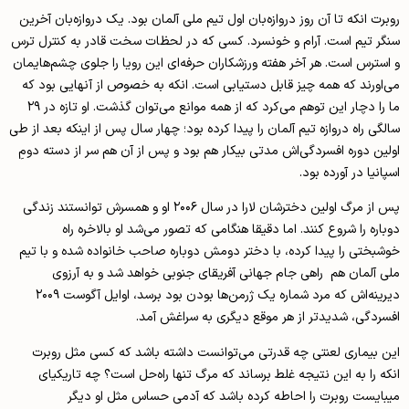
روبرت انکه تا آن روز دروازه‌بان اول تیم ملی آلمان بود. یک دروازه‌بان آخرین
سنگر تیم است. آرام و خونسرد. کسی که در لحظات سخت قادر به کنترل ترس‌
و استرس است. هر آخر هفته ورزشکاران حرفه‌ای این رویا را جلوی چشم‌هایمان
می‌اورند که همه چیز قابل دستیابی است. انکه به خصوص از آنهایی بود که
ما را دچار این توهم می‌کرد که از همه موانع می‌توان گذشت. او تازه در ۲۹
سالگی راه دروازه تیم آلمان را پیدا کرده بود؛ چهار سال پس از اینکه بعد از طی
اولین دوره افسردگی‌اش مدتی بیکار هم بود و پس از آن هم سر از دسته دومِ
اسپانیا در آورده بود.
پس از مرگ اولین دخترشان لارا در سال ۲۰۰۶ او و همسرش توانستند زندگی
دوباره را شروع کنند. اما دقیقا هنگامی که تصور می‌شد او بالاخره راه
خوشبختی را پیدا کرده، با دختر دومش دوباره صاحب خانواده شده و با تیم
ملی آلمان هم راهی جام جهانی آفریقای جنوبی خواهد شد و به آرزوی
دیرینه‌اش که مرد شماره یک ژرمن‌ها بودن بود برسد، اوایل آگوست ۲۰۰۹
افسردگی، شدیدتر از هر موقع دیگری به سراغش آمد.
این بیماری لعنتی چه قدرتی می‌توانست داشته باشد که کسی مثل روبرت
انکه را به این نتیجه غلط برساند که مرگ تنها راه‌حل است؟ چه تاریکی­ای
میبایست روبرت را احاطه کرده باشد که آدمی حساس مثل او دیگر