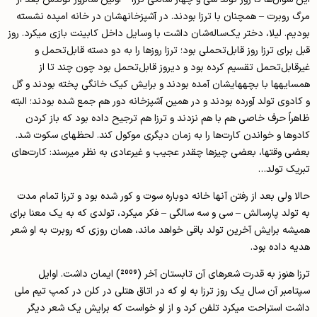
مرگ روبرت – همچنان با ترزا بودند. در آشپزخانه­شان در خانه امپده نشسته
بودیم. لیلا، دختر یک‌ساله‌شان داشت با وسایل داخل کابینت بازی می­کرد. روز
قبل برای ترزا روز قابل‌تحملی بود؛ ترزا روزها را به دو دسته قابل‌تحمل و
غیرقابل‌تحمل تقسیم کرده بود و دیروز قابل‌تحمل بود چون چند تا از
همسایه­ها با بچه­هایشان آمده بودند و برایش کیک خانگی پخته بودند و گل
و کادوی تولد آورده بودند و در همین آشپزخانه دور هم جمع شده بودند؛ البته
ظاهراً حرف خاصی هم با هم نزدند و ترزا هم ترجیح داده بود که باز کردن
کادوها و خواندن کارت‌ها را به زمان دیگری موکول کند. لحظه­ای سکوت شد.
بعضی وقت­ها، بعضی چیزها چقدر عجیب و غیرعادی به نظر می­رسند: کارت‌های
تبریک تولد…
حالا ولی بعد از رفتن آنها خانه دوباره سوت و کور شده بود و ترزا تمام مدت
به تولد پارسالش – سی و سه سالگی – فکر می­کرد، تولدی که به یک معنا برای
همیشه برایش آخرین تولد باقی خواهد ماند، همان روزی که روبرت به او شعر
هدیه داده بود.
ترزا هنوز به قدرت شعرهای آن تابستان آخر (2009) ایمان داشت. اوایل
سپتامبر آن سال یک روز ترزا به او که در اتاق هتلی در کلن در کمپ تیم­ ملی
داشت استراحت می­کرد تلفن کرد و از او خواست که برایش یک شعر دیگر