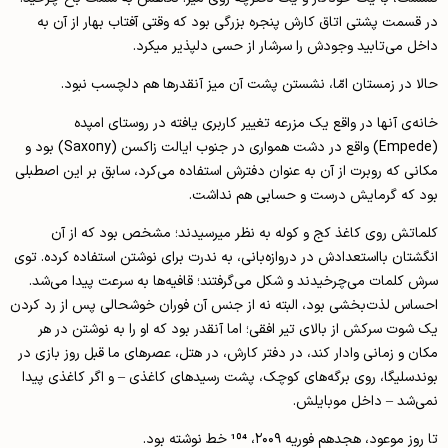
در قسمت پشتی اتاق کارش پنجره بزرگی بود که وقتی آفتاب بهار از آن به
داخل می‌تابید وجودش را سرشار از حسی دلپذیر می­کرد.
حالا در زمستان امّا، نشستن پشت آن میز آنقدرها هم دلچسب نبود.
خانه‌ی آنها در واقع یک مزرعه تغییر کاربری یافته در روستای امپده
(Empede) واقع در دشت همواری در جنوب ایالت زاکسن (Saxony) بود و
مکانی که روبرت از آن به عنوان دفترش استفاده می‌کرد، سابق بر این اصطبلی
بود که گرمایش درست و حسابی هم نداشت.
کلماتش روی کاغذ کج و کوله به نظر می­رسیدند؛ مشخص بود که از آن
انگشتان با­استعدادش در دروازه‌بانی، به ندرت برای نوشتن استفاده کرده. توی
سرش کلمات می‌چرخیدند و شکل می‌گرفتند؛ قافیه‌ها به سرعت پیدا می‌شد.
احساس لذت‌بخشی بود، البته نه از جنس آن فوران خوشحالی پس از رد کردن
یک شوت سرکش از بالای تیر افقی؛ اما آنقدر بود که او را به نوشتن در هر
مکان و زمانی وادار کند، در دفتر کارش، در هتل، عصرهای ما قبل روز بازی در
بوندسلیگا، روی برگه‌های کوچک، پشت رسیدهای کاغذی – و اگر کاغذی پیدا
نمی‌شد – داخل موبایلش.
تا روز موعود، هجدهم فوریه ۲۰۰۹، 104 خط نوشته بود.