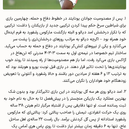
پس از مصدومیت جوانان یونایتد در خطوط دفاع و حمله، چهارمین بازی
 شیاطین سرخ حکم پیدا کردن ترکیبی جدید از بازیکنان را داشت؛ ترکیبی
ا تکرار درخشش امد دیالو و البته بازگشت مارکوس رشفورد به فرم ایده‌آل
همراه بود – اگرچه دیالو به مراتب روزهای درخشان‌تری را پشت ‌سر
ذارد و یکی از نیروهای کنش‌گر یونایتد در دفاع و حمله به حساب می‌آید.
ساختار تیم خصوصا در نیمه‌ی اول به سمت ۳-۳-۴ مدرنی که تن‌هاخ در
س بازی می‌کرد رفت، اما باز هم مصدومیت‌ها از راه رسیدند تا روند خوب
یتدی‌ها را تحت تاثیر قرار دهند. در بازی قبل نوبت یورو و هویلند بود که
به ترتیب ۱۲ و ۶ هفته از میادین دور باشند و حالا رشفورد و آنتونی با تعویض
نگام خود هواداران را نگران می‌کنند.
امد دیالو روی هر سه گل یونایتد در این بازی تاثیرگذار بود و بدون شک
ین عملکرد یک بازیکن منچستر را در پیش‌فصل تا به حال به نام خود به
ثبت رسانده است. او تنها دقایقی پس از اشتباه مرگبار تام هیتن ۳۸ ساله
یک حرکت انفرادی، تیمش را صاحب پنالتی کرد؛ پنالتی‌ای که مارکوس
رشفورد استادانه از پس گل کردنش برآمد. بال راست ۲۲ ساله‌ی اهل ساحل
عاج، تنها به ۶ دقیقه زمان بیشتر نیاز داشت تا روی پاس هری آماس یک