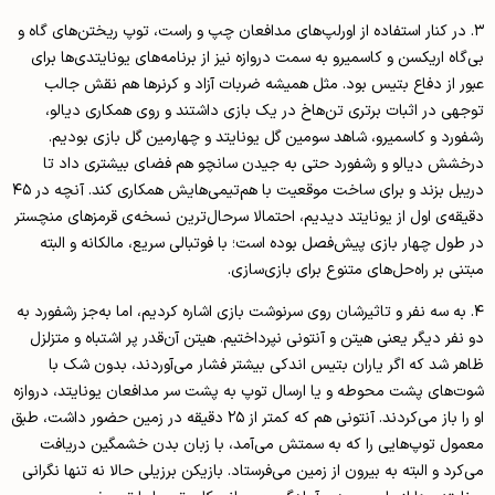
 در کنار استفاده از اورلپ‌های مدافعان چپ و راست، توپ ریختن‌های گاه و
اه اریکسن و کاسمیرو به سمت دروازه نیز از برنامه‌های یونایتدی‌ها برای
 از دفاع بتیس بود. مثل همیشه ضربات آزاد و کرنرها هم نقش جالب
ی در اثبات برتری تن‌هاخ در یک بازی داشتند و روی همکاری دیالو،
رد و کاسمیرو، شاهد سومین گل یونایتد و چهارمین گل بازی بودیم.
ش دیالو و رشفورد حتی به جیدن سانچو هم فضای بیشتری داد تا
دریبل بزند و برای ساخت موقعیت با هم‌تیمی‌هایش همکاری کند. آنچه در ۴۵
ه‌ی اول از یونایتد دیدیم، احتمالا سرحال‌ترین نسخه‌ی قرمزهای منچستر
ول چهار بازی پیش‌فصل بوده است؛ با فوتبالی سریع، مالکانه و البته
ی بر راه‌حل‌های متنوع برای بازی‌سازی.
 به سه نفر و تاثیرشان روی سرنوشت بازی اشاره کردیم، اما به‌جز رشفورد به
فر دیگر یعنی هیتن و آنتونی نپرداختیم. هیتن آن‌قدر پر اشتباه و متزلزل
 شد که اگر یاران بتیس اندکی بیشتر فشار می‌آوردند، بدون شک با
های پشت محوطه و یا ارسال توپ به پشت‌ سر مدافعان یونایتد، دروازه
او را باز می‌کردند. آنتونی هم که کمتر از ۲۵ دقیقه در زمین حضور داشت، طبق
ل توپ‌هایی را که به سمتش می‌آمد، با زبان بدن خشمگین دریافت
رد و البته به بیرون از زمین می‌فرستاد. بازیکن برزیلی حالا نه‌ تنها نگرانی