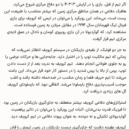
اگر تیم از قبل، بازی را در آرایش ۳-۳-۴ با دو دفاع مرکزی شروع می‌کرد،
هافبک دفاعی در همان مناطق مرکزی زمین که بیشتر متناسب با طبيعت این
پست است، می‌ماند. این رویکرد را می‌توان در تیمی که کرویف برای بازی
فینال لیگ قهرمانان سال ۱۹۹۴ در مقابل میلان به زمین فرستاده است،
مشاهده کرد، که گوآردیولا در آن بازی روبروی کومان و نادال در عمق لایه‌ی
مرکزی تیم قرار گرفت.
به جز دو فولبک، از بقیه‌ی بازیکنان در سیستم کرویف انتظار نمی‌رفت که
زمانی که تیم مالکیت توپ را در اختیار دارد، جابه‌جایی ها و حرکات عرضی یا
رو به جلوی‌ طولانی انجام دهند. تیم کرویف به ندرت بعد از از دست دادن
توپ، پرس از بالا یا پرس شدید را در دستور کار خود قرار می‌داد. این باعث
می‌شد تا تیم حریف فضا و زمان مناسب در ضدحمله داشته باشد و اغلب
موجب آسیب‌پذیری دفاع بارسلونا می‌شد‌. اتفاقی نبود که بارسلونا‌ی کرویف
گل های زیادی دریافت کرد.
استراتژی‌های دفاعی کرویف بیشتر منعطف به جای‌گیری بازیکنان در زمین بود
تا فیزیک قدرت بدنی‌شان. اثبات این رویکرد را می‌توان در تاثیر پراهمیت
گواردیولای تکنیکی و نه دونده، به عنوان پیوت دفاعی در تیم کرویف دید.
کرویف عقیده داشت که جای‌گیری درست بازیکنان در زمین تیمش را قادر