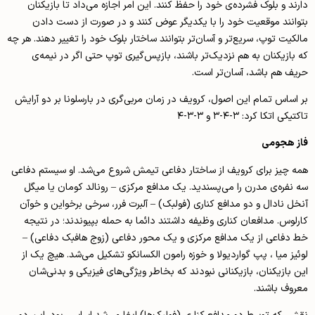
دارند و بلوک فشرده‌ی خود را حفظ کنند. این امر اجازه می‌داد تا بازیکنان
بتوانند موقعیت خود را با یکدیگر عوض کنند و در صورت از دست دادن
مالکیت توپ، سریع‌تر و آسان‌تر بتوانند ساختار بلوک خود را تغییر دهند. هر چه
که بازیکنان به هم‌ نزدیک‌تر باشند، باز‌پس‌گیری توپ حتی اگر در نیمه‌ی
حریف هم باشد، آسان‌تر است.
بر اساس تمام این اصول، کرویف در زمان مربی‌گری در بارسلونا بر دو آرایش
تاکتیکی اتکا کرد: ۳-۴-۳ و ۳-۳-۴
فاز هجومی
همه چیز برای کرویف از ساختار دفاعی تیمش شروع می‌شد. او سیستم دفاعی
سه نفره‌ی مدرن را می‌پسندید. یک مدافع مرکزی – رونالد کومان یا میگل
آنخل نادال و دو مدافع کناری (فولبک) – آلبرت فرر، سرخی برخواین و خوآن
کارلوس. مدافعان کناری وظیفه داشتند دائما به حمله بپیوندند؛ در نتیجه
خط دفاعی از یک مدافع مرکزی و یک محور دفاعی (زوج هافبک دفاعی) –
لوئیز میا ، پپ گواردیولا و خوزه رامون الکسانکو تشکیل می‌شد‌. هیچ یک از
این بازیکنان، بازیکنانی نبودند که بخاطر ویژگی‌های فیزیکی و بدنی‌شان
معروف باشند.