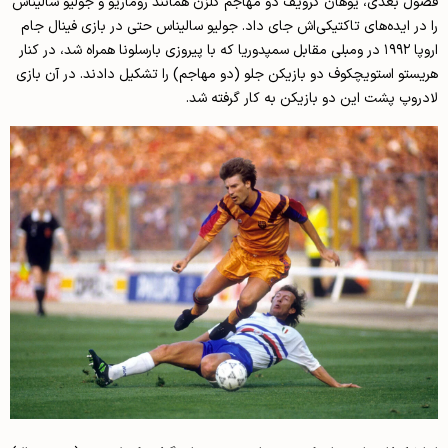
فصول بعدی، یوهان کرویف دو مهاجم گلزن همانند روماریو و جولیو سالیناس
را در ایده‌های تاکتیکی‌اش جای داد. جولیو سالیناس حتی در بازی فینال جام
اروپا ۱۹۹۲ در ومبلی مقابل سمپدوریا که با پیروزی بارسلونا همراه شد، در کنار
هریستو استویچکوف دو بازیکن جلو (دو مهاجم) را تشکیل دادند. در آن بازی
لادروپ پشت این دو بازیکن به کار گرفته شد‌.