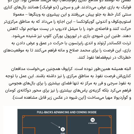
نقشی که توسط دو مدافع کناری (فولبک‌ها) ایفا می‌شد اساسی بود‌. این دو
فولبک به بازی عرض می‌دادند. فرر و سرجی (دو فولبک) همانند بال‌های کناری
سنتی کنار خط به جلو پیش می‌رفتند و این پیشروی به وینگرها – معمولا
استویچکوف و آندونی گویکوتکسا – این اجازه را می‌داد که به مناطق مرکزی‌تر
حرکت کنند و فاصله‌ی خود را با میشل لادروپ در پست مهاجم نوک کاهش
دهند. طنین این شیوه‌ی بازی در لیورپول یورگن کلوپ نیز شنیده می‌شود.
ترنت الکساندر آرنولد و اندی رابرتسون با حرکت در عمق و عرض دادن به
بازی، این فرصت را برای محمد صلاح و مانه فراهم می‌کنند تا به موقعیت‌های
خطرناک در نیم‌فضا‌ها نفوذ کنند.
البته همیشه همین‌طور نبوده است. کرایوف همچنین می‌خواست مدافعان
کناری‌اش فرصت نفوذ به مناطق مرکزی را نیز داشته باشند. این عمل با توجه
به نفوذ سرجی و فرر به مرکز نه تنها فضای بیشتری را برای بال‌های هجومی
فراهم می‌کرد بلکه گزینه‌ی پاس‌های بیشتری را نیز برای محور دوگانه‌ی کومان
و گوآردیولا مهیا ‌می‌ساخت (این شیوه در عکس زیر قابل مشاهده است).