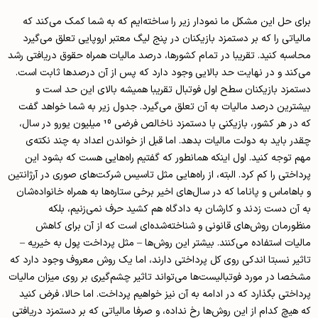
برای حل این مشکل ما نمودار زیر را ساخته‌ایم که به شما کمک می‌کند که
مالیاتی را که بر دستمزد بازیکنان در پنج لیگ معتبر اروپایی تعلق می‌گیرد
محاسبه کنید. تقریبا در تمام کشورها، درصد مالیات همراه حقوق دریافتی رشد
می‌کند و در نهایت حد بالایی وجود دارد که پس از آن درصدها ثابت است.
دستمزد بازیکنان سطح اول فوتبال تقریبا همیشه بالای این حد است و
بیشترین درصد مالیات به آن تعلق می‌گیرد. جدول زیر به شما خواهد گفت
که در هر کشور، بازیکنی با دستمزد ناخالص فرضی 10 میلیون یورو در سال،
چقدر باید به دولت مالیات بدهد. اما قبل از خواندن اعداد به چند نکته‌ی
مهم توجه کنید. اول اینکه همانطور که گفتیم راه‌هایی هست که بشود این
پرداختی را کم کرد. البته، از راه‌هایی مثل تاسیس شرکت‌های صوری در آرژانتین
و باهاماس و پاناما که در سال‌های اخیر برخی ستاره‌ها به همراه خانواده‌شان
به آن دست زدند و کارشان به دادگاه هم کشید حرف نمی‌زنیم، بلکه
منظورمان روش‌های قانونی و شناخته‌شده‌ای است که از آن برای کاهش
مالیات استفاده می‌کنند. بیشتر این روش‌ها – مثل پرداخت پول به خیریه –
تاثیر نسبتا اندکی روی کل پرداختی دارند، اما یک روش معروف وجود دارد که
مشخصا در مورد فوتبالیست‌ها می‌تواند تاثیر چشم‌گیری بر روی میزان مالیات
پرداختی بگذارد که در ادامه به آن نیز خواهیم پرداخت. اما حالا، فرض کنید
که هیچ کدام از این روش‌ها رخ نداده، و صرفا مالیاتی که بر دستمزد دریافتی