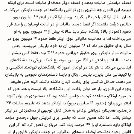
نصف درآمدش مالیات بدهد و نصف دیگر معاف از مالیات است. برای اینکه
ببینید این قانون چه تاثیری روی توانایی باشگاه‌ها در جذب بازیکن می‌گذارد،
همان مثال لوکاکو را در نظر بگیرید. روملو لوکاکو در اینتر 7.5 میلیون یورو
خالص درآمد داشت؛ اگر فقط درصد مالیات او در ایالت لومباردی را مبنا قرار
دهیم (نمودار بالا) باشگاه اینتر باید سالانه بیش از 15 میلیون یورو به او
می‌پرداخت اما با معافیت مالیاتی فوق، اینتر فقط حدود 10 میلیون یورو در
سال به او حقوق می‌داد که 7.5 میلیون آن به خود بازیکن می‌رسید. یعنی
مالیات موثر بازیکن روی حقوق دریافتی حدود 25% بود، فقط کمی بیشتر از
نصف مالیات پرداختی در انگلیس. این موضوع کمک بزرگی به باشگاه‌های
ایتالیایی می‌کند تا بتوانند در فوتبال امروز که باشگاه‌های ثروتمند انگلیسی و
یا تیم‌هایی مثل بایرن، پاریس، رئال و بارسا دستمزدهای نجومی به بازیکنان
می‌دهند، حداقل شانسی برای رقابت کردن داشته باشند. البته حتی علیرغم
وجود این قانون، باز هم توان رقابت این باشگاه‌ها بالا نیست و همانطور که
در مورد لوکاکو مشاهده کردید، چلسی آماده بود که دستمزدی دو برابر آنچه
اینتر می‌پردازد (حدود 20 میلیون یورو) به لوکاکو بدهد که علیرغم مالیات ۴۶
درصدی، همچنان دریافتی لوکاکو به شکل قابل توجهی از دستمزدش در اینتر
بیشتر باشد. اما نکته همین است که چلسی برای افزایش چهل درصدی درآمد
لوکاکو باید دستمزد او را 100 درصد زیاد کند. می‌توان تصور کرد که اگر این
قانون وجود نداشت، اوضاع تیم‌های ایتالیایی در جذب بازیکن خارجی از این