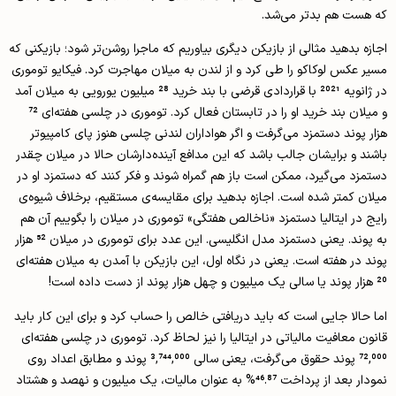
که هست هم بدتر می‌شد.
اجازه بدهید مثالی از بازیکن دیگری بیاوریم که ماجرا روشن‌تر شود؛ بازیکنی که
مسیر عکس لوکاکو را طی کرد و از لندن به میلان مهاجرت کرد. فیکایو توموری
در ژانویه 2021 با قراردادی قرضی با بند خرید 28 میلیون یورویی به میلان آمد
و میلان بند خرید او را در تابستان فعال کرد. توموری در چلسی هفته‌ای 72
هزار پوند دستمزد می‌گرفت و اگر هواداران لندنی چلسی هنوز پای کامپیوتر
باشند و برایشان جالب باشد که این مدافع آینده‌دارشان حالا در میلان چقدر
دستمزد می‌گیرد، ممکن است باز هم گمراه شوند و فکر کنند که دستمزد او در
میلان کمتر شده است. اجازه بدهید برای مقایسه‌ی مستقیم، برخلاف شیوه‌ی
رایج در ایتالیا دستمزد «ناخالص هفتگی» توموری در میلان را بگوییم آن هم
به پوند. یعنی دستمزد مدل انگلیسی. این عدد برای توموری در میلان 52 هزار
پوند در هفته است. یعنی در نگاه اول، این بازیکن با آمدن به میلان هفته‌ای
20 هزار پوند یا سالی یک میلیون و چهل هزار پوند از دست داده است!
اما حالا جایی است که باید دریافتی خالص را حساب کرد و برای این کار باید
قانون معافیت مالیاتی در ایتالیا را نیز لحاظ کرد. توموری در چلسی هفته‌ای
72,000 پوند حقوق می‌گرفت، یعنی سالی 3,744,000 پوند و مطابق اعداد روی
نمودار بعد از پرداخت 46.87% به عنوان مالیات، یک میلیون و نهصد و هشتاد