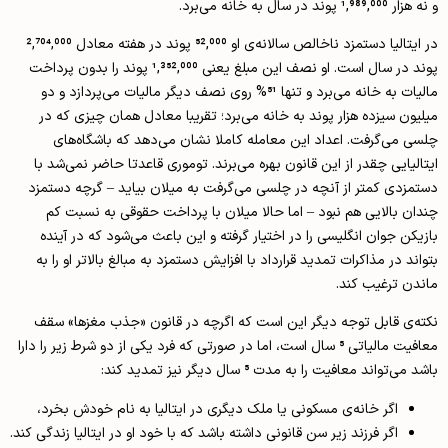
و نه هزار 1,989,000 پوند در سال به خانه می‌برد.
در ایتالیا دستمزد ناخالص سالانه‌ی او 52,000 پوند در هفته معادل 2,704,000
پوند در سال است. او نصف این مبلغ یعنی 1,352,000 پوند را بدون پرداخت
مالیات به خانه می‌برد و تنها 51% روی نصف دیگر مالیات می‌پردازد و دو
میلیون سیزده هزار پوند به خانه می‌برد؛ تقریبا معادل همان چیزی که در
چلسی می‌گرفت. اعداد این معامله کاملا نشان می‌دهد که باشگاه‌های
ایتالیایی چقدر از این قانون بهره می‌برند. توموری قاعدتا حاضر نمی‌شد با
دستمزدی کمتر از آنچه در چلسی می‌گرفت به میلان بیاید – گرچه دستمزد
چندان بالایی هم نبود – اما حالا میلان با پرداخت حقوقی به نسبت کم
بازیکن جوان انگلیسی را در اختیار گرفته و این باعث می‌شود که در آینده
بتواند در مذاکرات تمدید قرارداد با افزایش دستمزد به مبالغ بالاتر او را به
ماندن ترغیب کند.
نکته‌ی قابل توجه دیگر این است که اگرچه در قانون «جذب مغزها» سقف
معافیت مالیاتی 5 سال است، اما در صورتی که فرد یکی از دو شرط زیر را دارا
باشد می‌تواند معافیت را به مدت 5 سال دیگر نیز تمدید کند:
اگر خانه‌ی مسکونی یا ملک دیگری در ایتالیا به نام خودش بخرد،
اگر فرزند زیر سن قانونی داشته باشد که با خود او در ایتالیا زندگی کند.