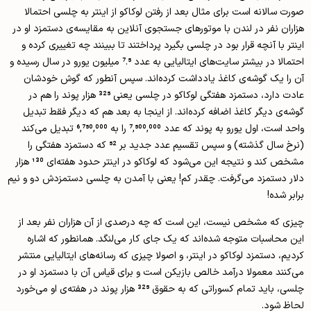
صورت سالانه است برای مثال بعد از رفتن لوکاکو از اینتر به چلسی احتمالا
هزاران نفر در لندن با موتورهای جستجوی آنلاین به مقایسه‌ی دستمزد او در
اینتر با آنچه قرار بود در چلسی بگیرد پرداختند تا ببینند چه تغییری کرده و
احتمالا در بیشتر سایت‌های ایتالیایی به عدد 7.5 میلیون یورو در سال رسیده و
آن را یک گوشه‌ی کاغذ یادداشت کرده‌اند. سپس آنطور که گوش خودشان
عادت دارد، دستمزد هفتگی لوکاکو در چلسی یعنی 325 هزار پوند را هم در
گوشه‌ی دیگر کاغذ اضافه کرده‌اند. از اینجا به بعد هم که دیگر فقط تبدیل
واحد است، اول یورو به پوند که عدد 7,500,000 را به 6,750,000 تبدیل می‌کند
(نرخ سال گذشته) و سپس تقسیم عدد جدید بر 52 که دستمزد هفتگی را
مشخص کند و نتیجه این می‌شود که لوکاکو در اینتر حدود هفته‌ای 130 هزار
دلار دستمزد می‌گرفت. چقدر کم! یعنی با آمدن به چلسی دستمزدش دو و نیم
برابر شده!
چیزی که مشخص نیست، این است که چه درصدی از آن هزاران نفر بعد از
این محاسبات متوجه شده‌اند که یک جای کار می‌لنگد. همانطور که اشاره
کردیم، دستمزد لوکاکو در اینتر، و اصولا چیزی که رسانه‌های ایتالیایی منتشر
می‌کنند معمولا درآمد خالص بازیکن است و برای قیاس آن با دستمزد او در
چلسی، باید تمام کسوراتی که به حقوق 325 هزار پوند در هفته‌ی او می‌خورد
لحاظ شود.