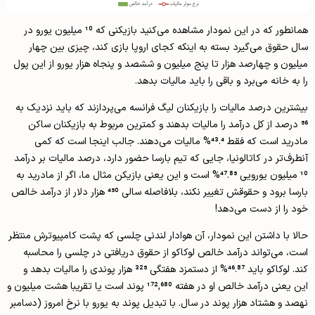
همانطور که در این نمودار مشاهده می‌کنید بازیکنی که 10 میلیون یورو در
سال حقوق می‌گیرد بسته به اینکه کجای اروپا بازی کند، چیزی بین چهار
میلیون و چهارصد هزار تا پنج میلیون و ششصد و پنجاه هزار یورو از این پول
را به خانه می‌برد و باقی را باید مالیات بدهد.
بیشترین درصد مالیات را بازیکنان لیگ فرانسه می‌پردازند که باید نزدیک به
56 درصد از کل درآمد را مالیات بدهند و کمترین مربوط به بازیکنان ساکن
مادرید است که فقط 43.4% مالیات می‌دهند. جالب اینجا است که کمی
آنطرف‌تر در کاتالونیا، جایی که تیم بارسا حضور دارد، درصد مالیات بر درآمد
10 میلیون یورویی 47.85% است و این یعنی بازیکن مثال ما، اگر از مادرید به
بارسا برود و حقوقش تغییر نکند، بلافاصله سالی 450 هزار دلار از درآمد خالص
خود را از دست می‌دهد!
حالا با داشتن این نمودار، آن هوادار لندنی چلسی که پشت کامپیوترش منتظر
است، می‌تواند درآمد خالص لوکاکو از حقوق دریافتی در چلسی را محاسبه
کند. لوکاکو باید 46.87% از دستمزد هفتگی 325 هزار پوندی را مالیات بدهد و
این یعنی درآمد خالص او در هفته 172,680 پوند است یا تقریبا هشت میلیون و
نهصد و هشتاد هزار پوند در سال. با تبدیل پوند به یورو با نرخ امروز (دسامبر