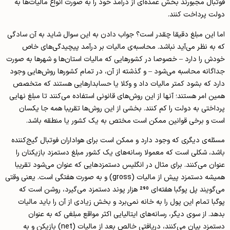
فوتبال مجبورند بخش عمده‌ای از درآمد خود را به صورت انواع مالیات‌ها به
دولت پرداخت کنند.
اما این مبلغ دقیقا چقدر است؟ جواب دادن به این سوال شاید به آن سادگی
که به نظر می‌آید نباشد. محاسبه‌ی مالیات بر درآمد پیچیدگی‌های خاص
خودش را دارد – خصوصا در کشورهایی که مالیات استان‌ها و شهرها به صورت
جداگانه محاسبه می‌شود – و گذشته از آن، در تمام کشورها روش‌هایی وجود
دارد که بشود کمتر مالیات داد و وکلا یا حسابدارهایی هستند که متخصص
همین امر هستند؛ آنها از این روش‌های قانونی استفاده می‌کنند تا مبلغ نهایی
پرداختی به دولت را کم کنند. بخشی از این روش‌ها تقریبا همه جا یکسان
است و برخی قوانین ممکن است مختص به یک کشور یا منطقه باشد.
مسئله‌ی دیگری که وجود دارد و ممکن است برای هواداران فوتبال گیج‌کننده
باشد، شکلی است که معمولا رسانه‌های یک کشور مبلغ دستمزد بازیکنان را
عنوان می‌کنند. برای مثال در انگلیس دستمزدهایی که عنوان می‌شود تقریبا
همیشه دستمزد پیش از مالیات (gross) و به صورت هفتگی است. یعنی وقتی
می‌گویند پل پوگبا هفته‌ای 290 هزار پوند دستمزد می‌گیرد، روشن است که
پوگبا تمام این پول را به خانه نمی‌برد و بخش زیادی از آن را باید مالیات
بدهد. از سوی دیگر، رسانه‌های ایتالیایی اکثر مواقع مبلغی که به عنوان
دستمزد بیان می‌کنند، دریافتی خالص بعد از مالیات (net) بازیکن و به