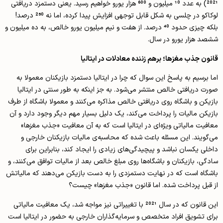
2021) به عدد 10 میلیون و 600 هزار یورو خواهیم رسید. یعنی دستمزد دریافتی
لوکاکو در چلسی به شکل قابل توجهی افزایش پیدا کرده، اما نه 250 درصد!
بلکه چیزی حدود 40 درصد. از هفت و نیم میلیون یورو خالص، به ده میلیون و
ششصد هزار یورو در سال.
قانون جذب مغزها؛ برهم زننده معادلات در ایتالیا
اما برسیم به پاسخ این سوال که چرا در ایتالیا دستمزد بازیکنان معمولا به
صورت دریافتی خالص منتشر می‌شود. به جز اینکه به طور سنتی در ایتالیا
بازیکن و باشگاه روی دریافتی خالص مذاکره می‌کنند و معمولا باشگاه از طرف
بازیکن مالیات را پرداخت می‌کند، یک دلیل بسیار مهم دیگر وجود دارد و آن
معافیت مالیاتی ویژه‌ای در ایتالیا است که به آن معافیت «جذب مغزها»
می‌گویند. این مسئله باعث شده که محاسبه‌ی مالیات بازیکنان خارجی و
داخلی یکسان نباشد و پیچیدگی‌های زیادی را ایجاد کند، بنابراین برای
سادگی، بازیکنان و باشگاه‌ها روی مبلغ خالص بعد از مالیات توافق می‌کنند، و
باشگاه است که در نهایت دستمزدی را به دست بازیکن می‌دهند که مالیاتش
از قبل پرداخت شده. اما قانون «جذب مغزها» چیست؟
این قانون که در سال 2021 با تغییراتی نیز مواجه شد، یک معافیت مالیاتی
برای تشویق افراد متخصص و سرمایه‌گذاران خارجی به حضور در ایتالیا است