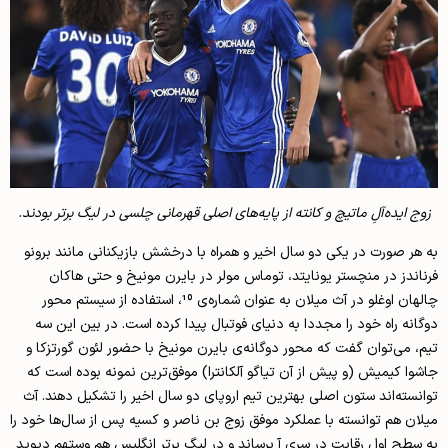
زوج ایده‌آلِ ماتیچ و کانته از پایه‌های اصلی قهرمانی چلسی در لیگ برتر بودند.
به هر صورت در یکی دو سال اخیر و همراه با درخشش بازیکنانی مانند برونو
فرناندز در منچستر یونایتد، توماس مولر در بایرن مونیخ و حتی هاکان
چالهان اوغلو در آث میلان به عنوان شماره‌ی 10، استفاده از سیستم محور
دوگانه راه خود را مجددا به دنیای فوتبال پیدا کرده است. در بین این سه
تیم، می‌توان گفت که محور دوگانه‌ی بایرن مونیخ با حضور لئون گورتزکا و
جاشوا کیمیش (و پیش از آن تیاگو آلکانترا) موفق‌ترین نمونه بوده است که
توانسته‌اند ستون اصلی بهترین تیم اروپای دو سال اخیر را تشکیل دهند. آث
میلان هم توانسته با عملکرد موفق زوج بن ناصر و کسیه پس از سال‌ها خود را
به سطح اول رقابت در سری آ برساند و در لیگ برتر انگلیس هم وستهمِ دیوید