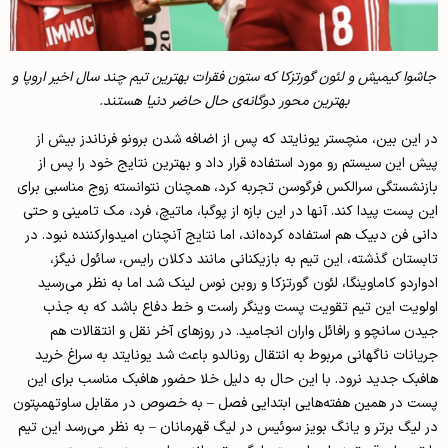
جاشوا کیمیش و لئون گورتزکا که ستون فقرات بهترین تیم چند سال اخیر اروپا و
بهترین محور دوگانه‌ی حال حاضر دنیا هستند.
در این بین، منچستر یونایتد که پس از اضافه شدن برونو فرناندز بیش از
پیش این سیستم رو مورد استفاده قرار داد و بهترین نتایج خود را پس از
بازنشستگی سرالکس فرگوسن تجربه کرد، همچنان نتوانسته زوج مناسبی برای
این پست پیدا کند. آنها در این بازه از پوگبا، ماتیچ، فرد، مک تامینی و حتی
دانی فن دبیک هم استفاده کرده‌اند، اما نتایج آنچنان امیدوارکننده نبود. در
تابستان گذشته، این تیم به بازیکنانی مانند دکلان رایس، سائول نیگز،
ادواردو کاماوینگا، لئون گورتزکا و روبن نوس لینک شد اما به نظر می‌رسید
اولویت این تیم تقویت پست وینگر راست و خط دفاع باشد که به جذب
جیدن سانچو و رافائل واران انجامید. در روزهای آخر نقل و انتقالات هم
جریانات ناگهانی مربوط به انتقال رونالدو باعث شد یونایتد به سراغ خرید
هافبک جدید نرود. با این حال به دلیل خلا حضور هافبک مناسب برای این
پست در همین هفته‌هایی ابتدایی فصل – به خصوص در مقابل ساوتهمپتون
در لیگ برتر و یانگ بویز سوئیس در لیگ قهرمانان – به نظر می‌رسد این تیم