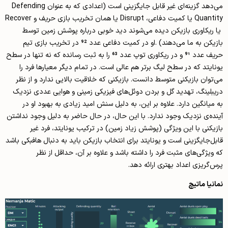
می‌دهد گزینه‌ای غیر قابل جایگزینی‌ است (اعدادی که به عنوان Defending
Quantity یا کمیت دفاعی، Disrupt یا همان تخریب بازی حریف و Recover
یا ریکاوری بازیکن دیده می‌شوند دید خوبی درباره پوشش زمین توسط
بازیکن به ما می‌دهند) .او در کمیت دفاعی عدد 92 در تخریب بازی تیم
حریف عدد 91 و در ریکاوری توپ عدد 63 را به ثبت رسانده که نه تنها در سطح
یونایتد که در سطح لیگ برتر هم عالی ا‌ست. در تمام دیگر معیارها فرد را
می‌توان بازیکنی متوسط دانست. بازیکنی که خلاقیت بالایی ندارد و از نظر
دریبلینگ، تهدید گل و بردن دوئل‌های فیزیکی زمینی و هوایی عددی نزدیک
به میانگین دارد. علاوه بر این، به دلیل سنش امید زیادی به بهبود او در
آینده‌ی نزدیک وجود ندارد. با این حال، در حال حاضر به دلیل وجود نداشتن
بازیکنی با این ویژگی (پوشش زیاد زمین) در ترکیب یونایتد، فرد غیر
قابل‌جایگزینی ا‌ست و یونایتد برای انتخاب بازیکن باید به دنبال هافبکی باشد
که ویژگی‌های مثبت فرد را داشته باشد و علاوه بر آن، حداقل از نظر
پرس‌گریزی اعداد بهتری ارائه دهد.
نمانیا ماتیچ