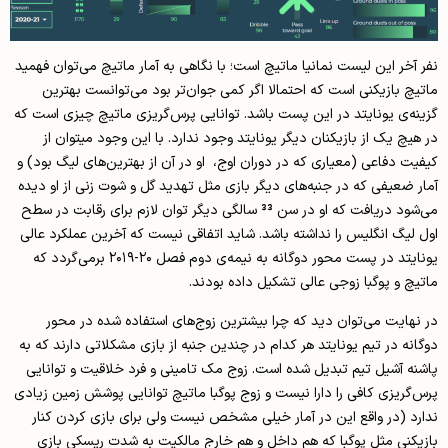
نفر آخر این لیست نمانیا ماتیچ است؛ با نگاهی به آمار ماتیچ می‌توان فهمید
ماتیچ بازیکنی ا‌ست که احتمالا اگر کمی جوان‌تر بود می‌توانست بهترین
گزینه‌ی یونایتد در این پست باشد. توانایی پرس‌گریزی ماتیچ چیزی ا‌ست که
در هیچ یک از بازیکنان دیگر یونایتد وجود ندارد. با این وجود میتوان از
کیفیت دفاعی (معیاری که در دوران اوج، او در آن از بهترین‌های لیگ بود) و
آمار ضعیفی که در جنبه‌های دیگر بازی مثل تهدید گل و شوت زنی از او دیده
می‌شود دریافت که او در سن 33 سالگی دیگر توان لازم برای رقابت در سطح
اول لیگ انگلیس را نداشته باشد. شاید اتفاقی نیست که آخرین عملکرد عالی
یونایتد در پست محور دوگانه به نیمه‌ی دوم فصل ۲۰-۲۰۱۹ برمی‌گردد که
ماتیچ و پوگبا زوجی عالی تشکیل داده بودند.
در نهایت می‌توان دید که چرا بیشترین زوج‌های استفاده شده در محور
دوگانه در تیم یونایتد هر کدام در چندین جنبه از بازی مشکلاتی دارند که به
پاشنه آشیل تیم تبدیل شده‌ است. زوج مک تامینی و فرد خلاقیت و توانایی
پرس‌گریزی کافی را دارا نیست و زوج پوگبا ماتیچ توانایی پوشش زمین زیادی
ندارد (در واقع این در آمار خیلی مشخص نیست ولی برای بازی کردن کنار
بازیکنی مثل پوگبا که هم داخل و هم خارج مالکیت به شدت ریسکی بازی