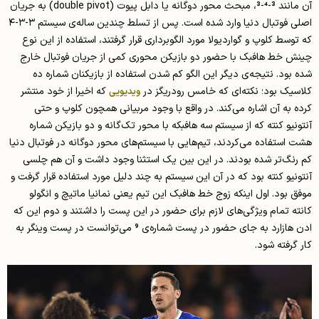
آن مانند 3-4-3، مبحث محور دوگانه یا دابل پیوت (double pivot) به جریان
اصلی فوتبال دنیا وارد شده‌ است. پس از تسلط چندین ساله‌ی سیستم ۳-۳-۴
که توسط کلوپ و گواردیولا مورد الگوبرداری قرار گرفتند، استفاده از این نوع
چینش خط هافبک با حضور دو بازیکن محوری کمی از جریان فوتبال خارج
شده بود. نتیجه‌ی دیگر این الگو کم شدن استفاده از بازیکنان شماره ده
کلاسیک بود؛ نکته‌ای که خامس رودریگز در
که اخیرا از خود منتشر
ویدیویی
کرده به آن اشاره می‌کند. در واقع با وجود مربیانی همچون کلوپ و حتی
آنتونیو کنته که از سیستم سه هافبکه با محور تک‌گانه و دو بازیکن شماره
هشت استفاده می‌کردند، تیم‌هایی با سیستم‌های محور دوگانه در فوتبال دنیا
کم رنگ‌تر شده بودند. در این بین یک استثنا وجود داشت و آن هم چلسی
آنتونیو کنته بود که در آن این سیستم به چند دلیل مورد استفاده قرار گرفت و
موفق بود. اول اینکه زوج خط هافبک این تیم یعنی نمانیا ماتیچ و انگولو
کانته تمام ویژگی‌های لازم برای حضور در این پست را داشتند و دوم این که
ادن هازارد به جای حضور در پست شماره‌ی 9 می‌توانست در پست وینگر به
کار گرفته شود.