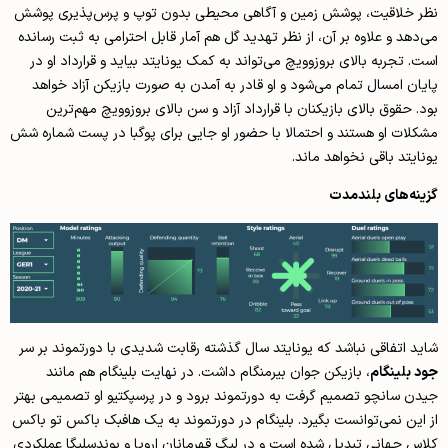
نظر خلاقیت، پوشش زمین و آگاهی محیطی بدون توپ و پرس‌پذیری پوشش
می‌دهد و علاوه بر آن، از نظر تهدید گل هم آمار قابل احترامی به ثبت رسانده
است. تجربه بالای بروزوویچ می‌تواند به کمک یونایتد بیاید و قرارداد او در
پایان امسال تمام می‌شود و او قادر به آمدن به صورت بازیکن آزاد خواهد
بود. حقوق بالای بازیکنان با قرارداد آزاد و سن بالای بروزوویچ مهم‌ترین
مشکلات او هستند و احتمالا با حضور او جایی برای پوگبا در پست شماره شش
یونایتد باقی نخواهد ماند.
گزینه‌های بلندمدت
شاید اتفاقی نباشد که یونایتد سال گذشته رقابت شدیدی با دورتموند بر سر
جود بلینگام
، بازیکن جوان بیرمنگام داشت. در نهایت بلینگام هم مانند
جیدن سانچو تصمیم گرفت به دورتموند برود و در پرسپکتیو او تصمیمی بهتر
از این نمی‌توانست بگیرد. بلینگام در دورتموند به یک هافبک باکس تو باکس
کلاس جهانی تبدیل شده است و در لیگ قهرمانان اروپا و بوندسلیگا عملکردی