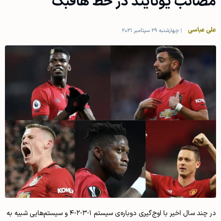
مصائب یونایتد در خط هافبک
علی عباسی
|
چهارشنبه 29 سپتامبر 2021
در چند سال اخیر با اوج‌گیری دوباره‌ی سیستم ۱-۳-۲-۴ و سیستم‌هایی شبیه به