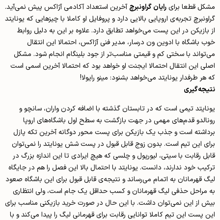
مشکل قطعا برای
رایان گراونبرچ
آخرین استعداد آکادمی آژاکس پیش نمی‌آید.
گراونبرچ تجربه‌ی اروپایی بالایی دارد و پروفایل او کاملا با چیزهایی که یونایتد
از بازیکن در این پست می‌خواهد تطابق دارد. علاوه بر این به دلیل روابط
خوب باشگاه با ادوین ون درسار، مدیر فنی آژاکس، احتمالا این انتقال
می‌تواند با سختی کم و قیمتی مناسب‌تر از جود بلینگام انجام شود. مشکل
اصلی این انتقال احتمالا ایجنت او خواهد بود که احتمالا آخرین اسمی است
که هر طرفدار یونایتد می‌خواهد بشنود: مینو رایولا!
نتیجه‌گیری
یونایتد تیمی است که در تابستان گذشته با اضافه کردن واران، سانچو و
رونالدو قدم‌های مهمی در جهت بازگشت به سطح اول باشگاه‌های اروپا
برداشته است و جذب یک بازیکن برای پست محور دوگانه آخرین تکه پازل
برای این تیم است. بدون زوج قابل قبول در پست شش یونایتد را نمی‌توان
قابل رقابت با سیتی، لیورپول و چلسی که هیچ ایرادی تا این اندازه بزرگ در
ترکیب خود ندارند، دانست. یونایتد با احتمال بالا این فصل را هم در جایگاه
لیگ قهرمانان به اتمام می‌رساند و نتیجه‌ی قابل قبول برای این باشگاه صعود
به مراحل حذفی لیگ قهرمانان و کسب حداقل یک جام است، ولی انتظاری
بیش از این نمی‌توان داشت. با این حال در صورت خرید بازیکنی مناسب برای
این پست این تیم کاملا توانایی رقابت برای قهرمانی لیگ را پیدا می‌کند و با