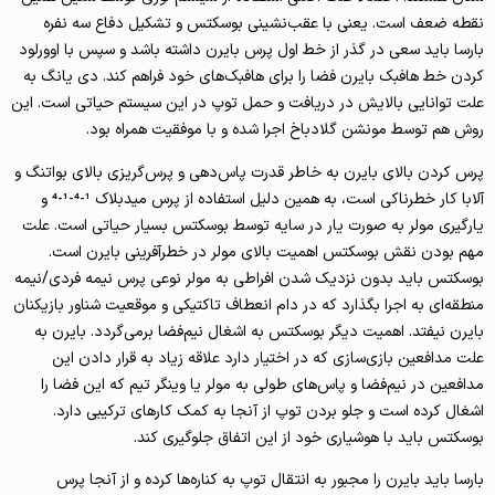
نقطه ضعف است. یعنی با عقب‌نشینی بوسکتس و تشکیل دفاع سه نفره
بارسا باید سعی در گذر از خط اول پرس بایرن داشته باشد و سپس با اوورلود
کردن خط هافبک بایرن فضا را برای هافبک‌­های خود فراهم کند. دی یانگ به
علت توانایی بالایش در دریافت و حمل توپ در این سیستم حیاتی است. این
روش هم توسط مونشن گلادباخ اجرا شده و با موفقیت همراه بود.
پرس کردن بالای بایرن به خاطر قدرت پاس­‌دهی و پرس­‌گریزی بالای بواتنگ و
آلابا کار خطرناکی است، به همین دلیل استفاده از پرس میدبلاک 1-4-1-4 و
یارگیری مولر به صورت یار در سایه توسط بوسکتس بسیار حیاتی است. علت
مهم بودن نقش بوسکتس اهمیت بالای مولر در خطرآفرینی بایرن است.
بوسکتس باید بدون نزدیک شدن افراطی به مولر نوعی پرس نیمه فردی/نیمه
منطقه‌­ای به اجرا بگذارد که در دام انعطاف تاکتیکی و موقعیت شناور بازیکنان
بایرن نیفتد. اهمیت دیگر بوسکتس به اشغال نیم‌­فضا برمی­‌گردد. بایرن به
علت مدافعین بازی‌سازی که در اختیار دارد علاقه زیاد به قرار دادن این
مدافعین در نیم‌فضا و پاس­‌های طولی به مولر یا وینگر تیم که این فضا را
اشغال کرده است و جلو بردن توپ از آنجا به کمک کارهای ترکیبی دارد.
بوسکتس باید با هوشیاری خود از این اتفاق جلوگیری کند.
بارسا باید بایرن را مجبور به انتقال توپ به کناره‌­ها کرده و از آنجا پرس