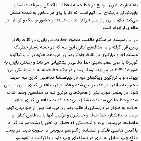
نقطه قوت بایرن مونیخ در خط حمله انعطاف تاکتیکی و موقعیت شناور
باورنکردنی بازیکنان این تیم است که کار را برای هر دفاعی به شدت مشکل
می‌­کند. برای بایرن پاوارد و زیرکزی غایب هستند و حضور بواتنگ و کومان در
هاله­‌ای از ابهام است.
در این سیستم در هنگام مالکیت معمولا خط دفاعی بایرن در نقاط بالاتر
زمین قرار گرفته و به مدافعین کناری این تیم که در حمله بسیار خطرناک
هستند اجازه قرارگیری در نقاط جلوتر زمین را می‌­دهد. علاوه بر این، تیاگو و
گورتزکا با کمی عقب‌نشینی خط دفاعی را پشتیبانی می‌­کنند و چینش بایرن به
صورت ۲-۴-۴ در می‌­آید. توماس مولر در نوک خط حمله به لواندوفسکی می‌­
پیوندد و با قرارگیری وینگرهای تیم در نیم‌فضاها مدافعین کناری تیم حریف
مجبور به ماندن در عقب زمین شده و فضا برای مدافعین کناری بایرن باز می­‌
شود. در بعضی موارد یکی از هافبک‌های مرکزی تیم به مدافعین وسط اضافه
شده و خط دفاعی سه نفره تشکیل می‌­دهند که به مدافعین کناری اجازه
حرکت به جلوتر در بازی­سازی از عقب زمین را می‌دهد. پس از جلو بردن توپ
نوبت به بازیکنان خط حمله و جایگیری و ترکیب آن­ها با مدافعین کناری و
هافبک­‌ها می­‌رسد. رابرت لواندوفسکی که فصلی بی‌نظیر را پشت سر می­‌گذارد،
با آمدن هانسی فلیک و استفاده از آلفونسو دیویس به صورت ثابت در پست
دفاع چپ تمایل به بازی در نیم‌­فضای چپ دارد و با ترکیب با آلفونسو