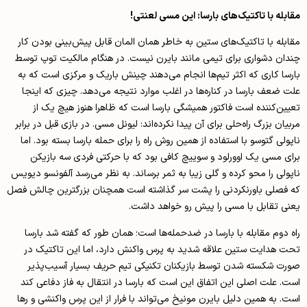
مقابله با تاکتیک‌­های بارسا: این مسی لعنتی!
مقابله با تاکتیک­‌های ستین به خاطر همان المان قابل پیش­‌بینی بودن کار
چندان دشواری برای تیمی مانند بایرن نیست. در هنگام مالکیت توپ توسط
بارسا کاری که اکثر تیم­‌ها انجام می­‌دهند چینش باریک و مرکزی است که به
علت ضعف بارسا در کناره‌­ها در اغلب موارد نتیجه می­‌دهد. چیزی که اینجا
تعیین­‌کننده است فاکتور همیشگی بارسا است که ظاهرا هنوز هیچ یک از
مربیان بزرگ راه‌حلی برای آن پیدا نکرده‌­اند: لیونل مسی. در بازی قبل در برابر
ناپولی گتوسو با استفاده از همین روش راه را برای حمله بارسا بسته بود. اما
برای مسی یک اوورلود و سوییچ کافی بود که با حرکتی فردی سه بازیکن
ناپولی را محو کرده و گلی زیبا به ثمر برساند. به نظر می‌­رسد آلفونسو دیویس
که فصلی باورنکردنی را پشت سر گذاشته است همچنان بزرگترین چالش فصل
یعنی تقابل با مسی را پیش رو خواهد داشت.
راه دوم مقابله با بارسا در ضدحمله‌ها است؛ همان­ طور که گفته شد بارسا
تحت هدایت ستین علاقه شدید به پرس واکنش دارد، اما این تاکتیک در
صورت شکسته شدن توسط بازیکنان تکنیکی تیم حریف بسیار آسیب‌پذیر
است. علت اصلی این اتفاق این است که بارسا در انتقال به فاز دفاعی کند
است. به همین دلیل بایرن مونیخ می­‌تواند با فرار از این پرس واکنشی و رها