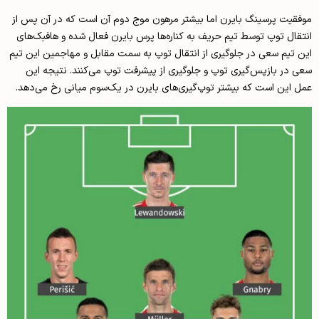
موفقیت پرسینگ بایرن اما بیشتر مرهون موج دوم آن است که در آن پس از
انتقال توپ توسط تیم حریف به کناره­‌ها پرس بایرن فعال شده و هافبک­‌های
این تیم سعی در جلوگیری از انتقال توپ به سمت مقابل و مهاجمین این تیم
سعی در بازپس­‌گیری توپ و جلوگیری از پیشرفت توپ می­‌کنند. نتیجه این
عمل این است که بیشتر توپ­‌گیری‌های بایرن در یک­‌سوم میانی رخ می‌­دهد.