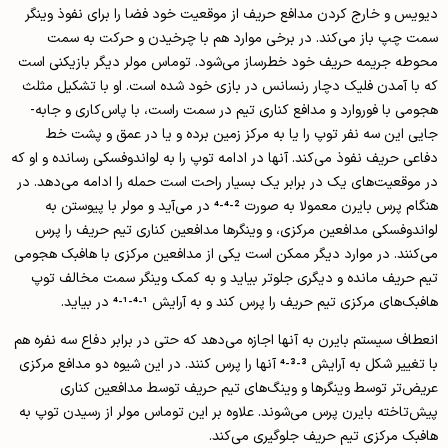
دیویس و خارج کردن مدافع حریف از موقعیت خود فضا را برای نفوذ وینگر
سمت چپ باز می­‌کند. در برخی موارد هم با چرخیدن و حرکت به سمت
محوطه جریمه حریف خود خطرساز می­‌شود. توماس مولر دیگر بازیکنی است
که با آمدن فلیک دچار رنسانس در بازی خود شده است. او با تشکیل مثلث
هجومی با فوروارد و مدافع کناری تیم در سمت راست، با پاس‌­کاری و جابه‌­
جایی این سه نفر توپ را یا به مرکز زمین برده و یا در عمق و پشت خط
دفاعی حریف نفوذ می­‌کند. آن­ها در ادامه توپ را به لواندوفسکی رسانده و او که
در موقعیت­‌های یک در برابر یک بسیار راحت است حمله را ادامه می‌­دهد. در
هنگام پرس بایرن معمولا به صورت 2-4-4 در می­‌آید و مولر با پیوستن به
لواندوفسکی مدافعین مرکزی، و وینگرها مدافعین کناری تیم حریف را پرس
می‌کنند. در موارد دیگر ممکن است یکی از مدافعین مرکزی با هافبک هجومی
تیم حریف مانده و دیگری جلوتر بیاید و به کمک وینگر سمت مخالف توپ
هافبک‌­های مرکزی تیم حریف را پرس کند و به آرایش 1-4-1-4 در بیاید.
انعطاف سیستم بایرن به آن­ها اجازه می­‌دهد که حتی در برابر دفاع سه نفره هم
با تغییر شکل به آرایش 3-3-4 آن­ها را پرس کنند. در این شیوه دو مدافع مرکزی
عریض‌­تر توسط وینگرها و وینگ­‌های تیم حریف توسط مدافعین کناری
پیش‌تاخته بایرن پرس می­‌شوند. علاوه بر این توماس مولر از رسیدن توپ به
هافبک مرکزی تیم حریف جلوگیری می­‌کند.