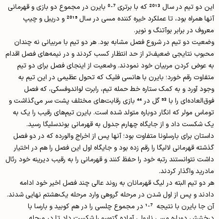
این دو تیم در سال 2013 که با برتری 7-0 بایرن در مجموع دو بازی و قهرمانی
آن­ها همراه بود، تا عملکرد خیره کننده مسی در سال 2015 و دریبل و چیپ
معروف در برابر بوآتنگ و نویر.
وضعیت دو تیم در شروع فصل مشابه بود. هر دو تیم با مربیانی نه چندان
محبوب نتایجی ضعیف‌­تر از حد انتظار کسب کردند و در نیمه‌­های فصل اقدام
به عوض کردن مربیان خود نمودند. وضعیت از اینجای فصل برای دو تیم
متفاوت رقم خورد؛ بایرن با هانسی فلیک که تحول عظیمی در این تیم به
وجود آورد و به کمک ستاره خط حمله تیم، رابرت لواندوفسکی، که فصل
فوق‌العاده‌­ای را با 53 گل در 44 بازی رقابت­‌های مختلف پشت سر می­‌گذاشت و
توماس مولر که انگار دوباره متولد شده است. بایرن تیم‌­های رقیب را یک به
یک شکست داد و از جایگاه چهارم جدول به قهرمانی بوندسلیگا رسید.
داستان برای بارسلونا متفاوت بود؛ آنها پس از اخراج والورده که در دو فصل
گذشته قهرمانی لالیگا را رقم زده بود و جایگاه اول این فصل را هم در اختیار
داشت نتوانستند رتبه خود را حفظ کنند و قهرمانی را به رقیب دیرینه خود رئال
مادرید واگذار کردند.
هر دو تیم البته در لیگ قهرمانان به روند عالی چند فصل اخیر خود ادامه
دادند و پس از اول شدن در مرحله گروهی وارد مرحله یک‌­هشتم نهایی شدند.
آن جا بایرن با نتیجه 7-1 در مجموع چلسی را در هم کوبید و بارسا با
درخشش دوباره مسی ناپولی آماده گتوسو را شکست داد تا در مرحله