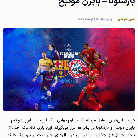
بارسلونا – بایرن مونیخ
علی عباسی
|
پنج‌شنبه 13 آگوست 2020
در حساس­‌ترین تقابل مرحله یک­‌چهارم نهایی لیگ قهرمانان اروپا دو تیم
بایرن ­مونیخ و بارسلونا در برابر هم قرار می‌­گیرند. این بازی کلاسیک احتمالا
یادآور جدال­‌های جذاب این دو تیم در سال­‌های اخیر است. از نبرد یک طرفه