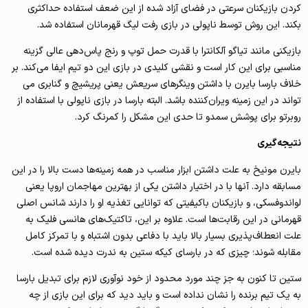
کردن بازیکنان سرعتی در فضای آزاد شده از این ضعف استفاده حداکثری
بکند. این روش توسط ناپولی در بازی رفت لیگ قهرمانان استفاده شد.
بازیکنی مانند تیاگو آلکانترا با قدرت حمل توپ و رنج پاس­‌دهی عالی­ گزینه
مناسبی برای این کار است و نقشی کلیدی در بازی این دو تیم ایفا می­‌کند. بر
خلاف بارسا بایرن با داشتن وینگرهای سریعش یعنی پریشیچ و گنابری می­‌
تواند در این زمینه ویران­‌کننده باشد. البته بارسا در بازی ناپولی با استفاده از
روبرتو برای پوشش سمدو تا حدی این مشکل را کمرنگ کرد.
نتیجه‌گیری
بایرن مونیخ به علت داشتن ابزار مناسب در همه زمینه­‌ها دست بالا را در این
مسابقه دارد. آن­ها با در اختیار داشتن یکی از بهترین مهاجمان اروپا یعنی
لواندوفسکی، و بازیکنان باکیفیتی که توانایی تغذیه او را دارند شانس اصلی
قهرمانی در این رقابت­‌ها است. علاوه بر این، تاکتیک­‌های هانسی فلیک به
علت انعطاف‌­پذیری بسیار بالا باید با دفاعی بدون اشتباه و با تمرکز کامل
مقابله شوند؛ چیزی که در بارسای کیکه ستین به ندرت دیده شده است.
ستین تا کنون به جز چند مورد محدود از خود نوآوری لازم برای تبدیل بارسا
به یک تیم برنده را نشان نداده است و باید دید که برای این بازی از چه