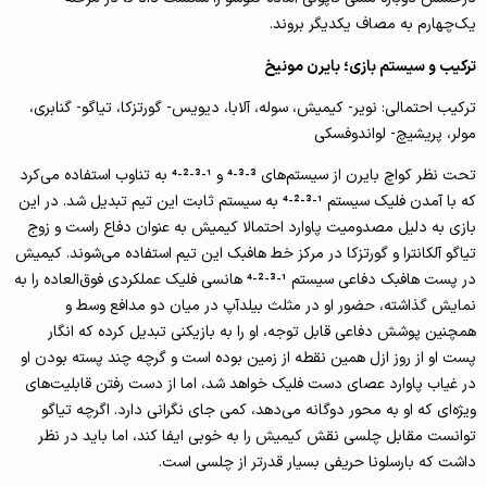
یک‌چهارم به مصاف یکدیگر بروند.
ترکیب و سیستم بازی؛ بایرن مونیخ
ترکیب احتمالی: نویر- کیمیش، سوله، آلابا، دیویس- گورتزکا، تیاگو- گنابری،
مولر، پریشیچ- لواندوفسکی
تحت نظر کواچ بایرن از سیستم­‌های 3-3-4 و 1-3-2-4 به تناوب استفاده می­‌کرد
که با آمدن فلیک سیستم 1-3-2-4 به سیستم ثابت این تیم تبدیل شد. در این
بازی به دلیل مصدومیت پاوارد احتمالا کیمیش به عنوان دفاع راست و زوج
تیاگو آلکانترا و گورتزکا در مرکز خط هافبک این تیم استفاده می­‌شوند. کیمیش
در پست هافبک دفاعی سیستم 1-3-2-4 هانسی فلیک عملکردی فوق‌العاده را به
نمایش گذاشته، حضور او در مثلث بیلدآپ در میان دو مدافع وسط و
همچنین پوشش دفاعی قابل توجه، او را به بازیکنی تبدیل کرده که انگار
پست او از روز ازل همین نقطه از زمین بوده است و گرچه چند پسته بودن او
در غیاب پاوارد عصای دست فلیک خواهد شد، اما از دست رفتن قابلیت‌های
ویژه‌ای که او به محور دوگانه می‌دهد، کمی جای نگرانی دارد. اگرچه تیاگو
توانست مقابل چلسی نقش کیمیش را به خوبی ایفا کند، اما باید در نظر
داشت که بارسلونا حریفی بسیار قدرتر از چلسی است.