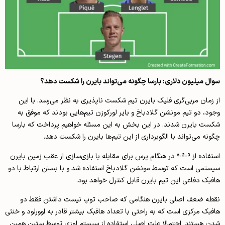
سوال میلیون دلاری: بارسا چگونه می­‌تواند بایرن را شکست دهد؟
از زمان مربی‌گری فلیک بایرن تیم شکست ناپذیری به نظر می­‌رسد. با این
وجود، دو تیم مونشن گلادباخ و بایر لورکوزن تیم­‌هایی بودند که موفق به
شکست بایرن شدند. در این بخش به این مسئله خواهیم پرداخت که بارسا
چگونه می‌­تواند با الگوبرداری از این تیم‌­ها بایرن را شکست دهد.
استفاده از 3-2-5 در هنگام پرس برای مقابله با بازی­‌سازی از عقب زمین بایرن
سیستمی است که توسط مونشن گلادباخ استفاده شد و با بستن ارتباط با دو
هافبک دفاعی این تیم بایرن قابل کنترل خواهد بود.
نقطه ضعف اصلی بایرن هنگامی که صاحب توپ نیست داشتن فقط دو
هافبک مرکزی است که به راحتی با تعداد هافبک بیشتر قادر به اوورلود و خنثی
شدن هستند. احتمالا علت اصلی استفاده از سیستم لوزی توسط ستین همین