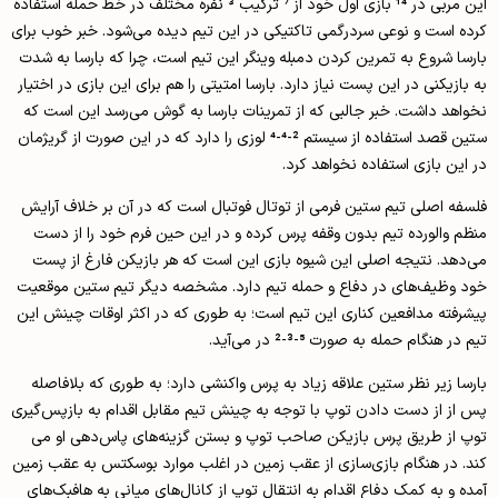
این مربی در 14 بازی اول خود از 7 ترکیب 3 نفره مختلف در خط حمله استفاده
کرده است و نوعی سردرگمی تاکتیکی در این تیم دیده می­‌شود. خبر خوب برای
بارسا شروع به تمرین کردن دمبله وینگر این تیم است، چرا که بارسا به شدت
به بازیکنی در این پست نیاز دارد. بارسا امتیتی را هم برای این بازی در اختیار
نخواهد داشت. خبر جالبی که از تمرینات بارسا به گوش می­‌رسد این است که
ستین قصد استفاده از سیستم 2-4-4 لوزی را دارد که در این صورت از گریژمان
در این بازی استفاده نخواهد کرد.
فلسفه اصلی تیم ستین فرمی از توتال فوتبال است که در آن بر خلاف آرایش
منظم والورده تیم بدون وقفه پرس کرده و در این حین فرم خود را از دست
می­‌دهد. نتیجه اصلی این شیوه بازی این است که هر بازیکن فارغ از پست
خود وظیف‌ه­ای در دفاع و حمله تیم دارد. مشخصه دیگر تیم ستین موقعیت
پیشرفته مدافعین کناری این تیم است؛ به طوری که در اکثر اوقات چینش این
تیم در هنگام حمله به صورت 5-3-2 در می­‌آید.
بارسا زیر نظر ستین علاقه زیاد به پرس واکنشی دارد؛ به طوری که بلافاصله
پس از از دست دادن توپ با توجه به چینش تیم مقابل اقدام به بازپس­‌گیری
توپ از طریق پرس بازیکن صاحب توپ و بستن گزینه­‌های پاس‌­دهی او می­‌
کند. در هنگام بازی­‌سازی از عقب زمین در اغلب موارد بوسکتس به عقب زمین
آمده و به کمک دفاع اقدام به انتقال توپ از کانال‌­های میانی به هافبک‌­های