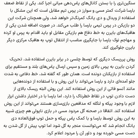
سنگین‌تری را با بستن کانال‌های پاس‌دهی میانی اجرا کند. یکی از نقاط ضعف
بارسا شرکت کمتر مسی و سوارز در پرس تیم مقابل است که این مشکل با
استفاده از ویدال و دی یانگ کم­رنگ‌تر خواهد شد، ولی هم­چنان شرکت این
دو بازیکن در پرس تیمی بارسا را طلب می­‌کند. در صورت اضافه شدن یکی از
هافبک­‌های بایرن به خط دفاع هم بازیکن مقابل او باید اقدام به پرس او کرده
و مهاجم نوک بارسا با جایگیری مناسب از انتقال توپ به هافبک مرکزی دیگر
بایرن جلوگیری کند.
روش پرریسک دیگری که توسط چلسی در برابر بایرن استفاده شد، تحریک
کردن بایرن به پرس بالای زمین و سپس ارسال پاس­‌های بلند و مستقیم برای
استفاده از بازیکنان دونده است. همان طور که گفته شد، خط دفاعی به شدت
جلو آمده‌­ای دارد و بارسا می­‌تواند با این روش و با استفاده از دونده­‌هایی
مانند آنسو فاتی از این روش استفاده کند. این روش البته ریسک بالای از
دست دادن توپ در نقاط خطرناک را دارد، اما بارسا با در اختیار داشتن ابزار
لازم با وجود پیکه و لنگله که مدافعین بازی­‌سازی هستند می­‌تواند از این روش
استفاده کند. اتفاقا در صحنه گل مردود مسی در بازی ناپولی هم چیزی شبیه
به این روش توسط بارسا و با کمک پاس پیکه و حمل توپ فوق‌­العاده دی
یانگ انجام شد که می­‌توانست منجر به گل شود اما توپ پیش از گل شدن به
دست مسی خورده بود و داور آن را مردود اعلام کرد.