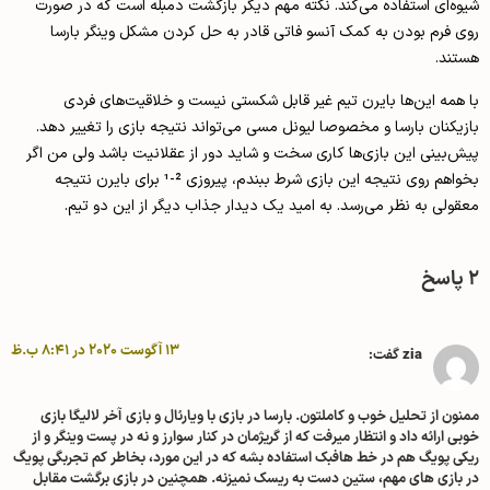
شیوه‌­ای استفاده می­‌کند. نکته مهم دیگر بازگشت دمبله است که در صورت
روی فرم بودن به کمک آنسو فاتی قادر به حل کردن مشکل وینگر بارسا
هستند.
با همه این­‌ها بایرن تیم غیر قابل شکستی نیست و خلاقیت‌­های فردی
بازیکنان بارسا و مخصوصا لیونل مسی می­‌تواند نتیجه بازی را تغییر دهد.
پیش‌­بینی این بازی­‌ها کاری سخت و شاید دور از عقلانیت باشد ولی من اگر
بخواهم روی نتیجه این بازی شرط ببندم، پیروزی 2-1 برای بایرن نتیجه
معقولی به نظر می‌رسد. به امید یک دیدار جذاب دیگر از این دو تیم.
2 پاسخ
13 آگوست 2020 در 8:41 ب.ظ
zia
گفت:
ممنون از تحلیل خوب و کاملتون. بارسا در بازی با ویارئال و بازی آخر لالیگا بازی
خوبی ارائه داد و انتظار میرفت که از گریژمان در کنار سوارز و نه در پست وینگر و از
ریکی پویگ هم در خط هافبک استفاده بشه که در این مورد، بخاطر کم تجربگی پویگ
در بازی های مهم، ستین دست به ریسک نمیزنه. همچنین در بازی برگشت مقابل