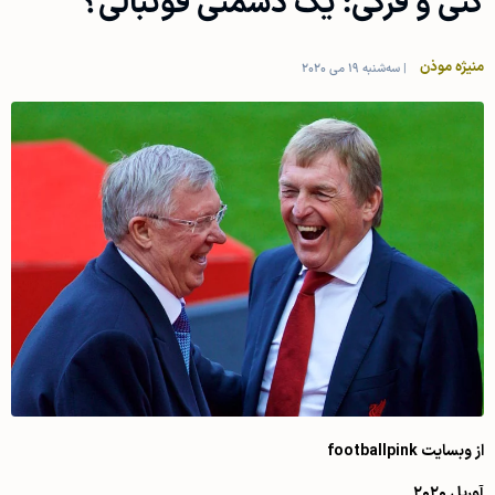
کنی و فرگی: یک دشمنی فوتبالی؟
منیژه موذن
|
سه‌شنبه 19 می 2020
از وبسایت
footballpink
آوریل ۲۰۲۰