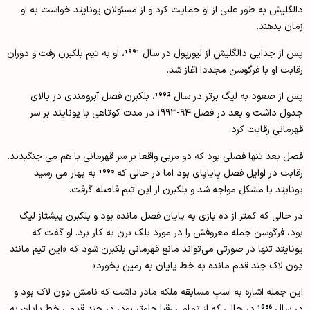
دالگلیش به طور علنی از او حمایت کرد و از مسئولان یونایتد خواست به او
زمان بدهند.
پس از جدایی دالگلیش از لیورپول در سال 1991، او به تیم بلکبرن رفت و دوران
رقابت او با فرگوسن مجددا آغاز شد.
پس از صعود به لیگ برتر در سال 1992، بلکبرن فصل آبرومندی در بالای
جدول داشت و بعد در فصل ۹۴-۱۹۹۳ در مدت کوتاهی با یونایتد بر سر
قهرمانی رقابت کرد.
فصل بعد تنها فصلی بود که دو مربی واقعا بر سر قهرمانی با هم می جنگیدند.
رقابت در اوایل فصل پایاپای بود اما در حالی که 1995 به بهار می رسید
یونایتد با مشکل مواجه شد و بلکبرن از این تیم فاصله گرفت.
در حالی که کمتر از ده بازی به پایان فصل مانده بود و بلکبرن پیشتاز لیگ
بود، فرگوسن جمله معروفش را در مورد بلک برن به کار برد. او گفت که
یونایتد تنها در صورتی می‌تواند مانع قهرمانی بلکبرن شود که «این تیم مانند
دِون لاک چند قدم مانده به خط پایان به زمین بخورد».
این جمله اشاره به اسبِ مسابقه ملکه مادر داشت که نامش دِون لاک بود و
در سال 1956 در حالی که از تمامی رقبا جلوتر بود، در چند قدمی خط پایان به