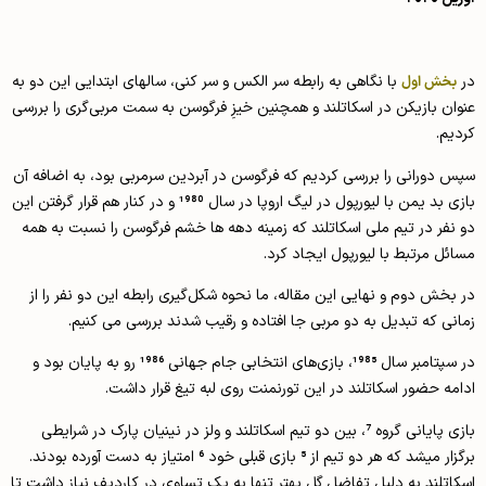
در
با نگاهی به رابطه سر الکس و سر کنی، سالهای ابتدایی این دو به
بخش اول
عنوان بازیکن در اسکاتلند و همچنین خیزِ فرگوسن به سمت مربی‌گری را بررسی
کردیم.
سپس دورانی را بررسی کردیم که فرگوسن در آبردین سرمربی بود، به اضافه آن
بازی بد یمن با لیورپول در لیگ اروپا در سال 1980 و در کنار هم قرار گرفتن این
دو نفر در تیم ملی اسکاتلند که زمینه دهه ها خشم فرگوسن را نسبت به همه
مسائل مرتبط با لیورپول ایجاد کرد.
در بخش دوم و نهایی این مقاله، ما نحوه شکل‌گیری رابطه این دو نفر را از
زمانی که تبدیل به دو مربی جا افتاده و رقیب شدند بررسی می کنیم.
در سپتامبر سال 1985، بازی‌های انتخابی جام جهانی 1986 رو به پایان بود و
ادامه حضور اسکاتلند در این تورنمنت روی لبه تیغ قرار داشت.
بازی پایانی گروه 7، بین دو تیم اسکاتلند و ولز در نینیان پارک در شرایطی
برگزار میشد که هر دو تیم از 5 بازی قبلی خود 6 امتیاز به دست آورده بودند.
اسکاتلند به دلیل تفاضل گل بهتر تنها به یک تساوی در کاردیف نیاز داشت تا