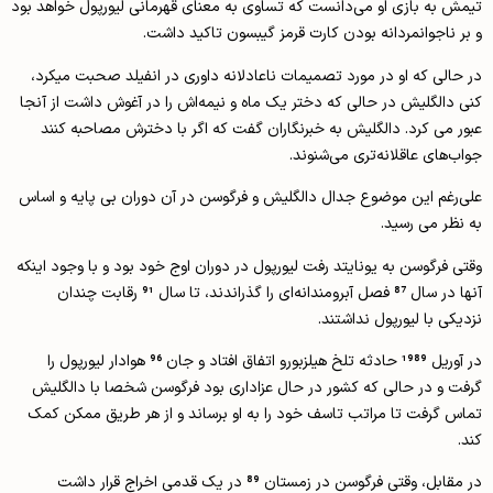
تیمش به بازی او می‌دانست که تساوی به معنای قهرمانی لیورپول خواهد بود
و بر ناجوانمردانه بودن کارت قرمز گیبسون تاکید داشت.
در حالی که او در مورد تصمیمات ناعادلانه‌ داوری در انفیلد صحبت میکرد،
کنی دالگلیش در حالی که دختر یک ماه و نیمه‌اش را در آغوش داشت از آنجا
عبور می کرد. دالگلیش به خبرنگاران گفت که اگر با دخترش مصاحبه کنند
جواب‌های عاقلانه‌تری می‌شنوند.
علی‌رغم این موضوع جدال دالگلیش و فرگوسن در آن دوران بی پایه و اساس
به نظر می رسید.
وقتی فرگوسن به یونایتد رفت لیورپول در دوران اوج خود بود و با وجود اینکه
آنها در سال 87 فصل آبرومندانه‌ای را گذراندند، تا سال 91 رقابت چندان
نزدیکی با لیورپول نداشتند.
در آوریل 1989 حادثه تلخ هیلزبورو اتفاق افتاد و جان 96 هوادار لیورپول را
گرفت و در حالی که کشور در حال عزاداری بود فرگوسن شخصا با دالگلیش
تماس گرفت تا مراتب تاسف خود را به او برساند و از هر طریق ممکن کمک
کند.
در مقابل، وقتی فرگوسن در زمستان 89 در یک قدمی اخراج قرار داشت