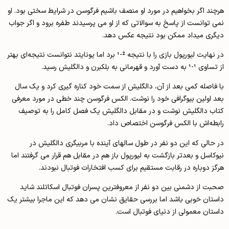
هرچند اگر بخواهیم در مورد او منصف باشیم فرگوسن در شرایط سختی بود. او
نمی توانست از پاسخ به سوالاتی که از او می پرسیدند طفره برود و اگر جواب
دیگری میداد ممکن بود نتیجه عکس دهد.
در نهایت لیورپول بازی را با نتیجه 2-1 برد اما یونایتد نتوانست نتیجه‌ای بهتر
از تساوی 1-1 به دست آورد و قهرمانی به بلکبرن و دالگلیش رسید.
با فاصله کمی بعد از آن، دالگلیش از سمت خود کناره گیری کرد و یک سال
بعد اولین بیوگرافی خود را نوشت. الکس فرگوسن چند خطی در مورد معرفی
کتاب دالگلیش نوشت و در مقابل دالگلیش یک فصل کامل را به توصیف
رابطه‌اش با الکس فرگوسن اختصاص داد.
در حالی که این دو نفر در طول سالهای آینده با مربیگری دالگلیش در
نیوکاسل و بعدتر بازگشت به لیورپول باز هم در مقابل هم قرار می گرفتند اما
هرگز دوباره در رقابت مستقیم برای کسب افتخارات فوتبال نبودند.
صحبت از دشمنی بین دو نفر از معروفترین پسران فوتبال اسکاتلند شاید
داستان خوبی باشد اما بررسی حقایق نشان می دهد که این ماجرا بیشتر یک
داستان معمولی از دنیای فوتبال است.