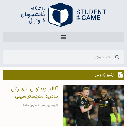
آرشیو ژسوس
آنالیز ویدئویی بازی رئال
مادرید منچستر سیتی
شهبد پورصفر
1 مارس 2020