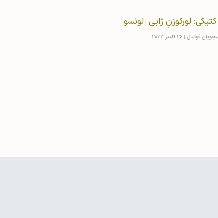
اکتیکی: لورکوزنِ ژابی آلونسو
شجویان فوتبال
26 اکتبر 2023