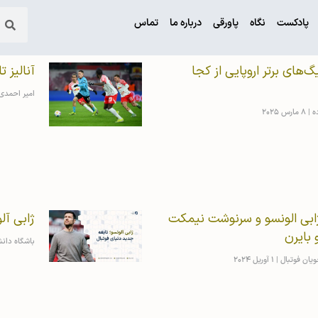
پادکست
نگاه
پاورقی
درباره ما
تماس
گ‌های برتر اروپایی از کجا
آنالیز ت
امیر احمد
ده
8 مارس 2025
بی الونسو و سرنوشت نیمکت
ژابی آل
 بایرن
باشگاه دان
ویان فوتبال
1 آوریل 2024