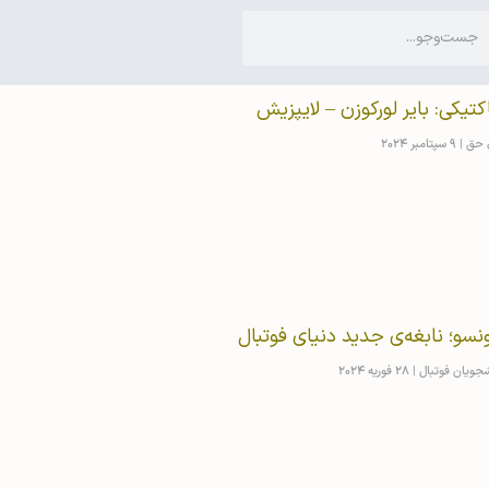
اکتیکی: بایر لورکوزن – لایپزیش
ی حق
9 سپتامبر 2024
ونسو؛ نابغه‌ی جدید دنیای فوتبال
شجویان فوتبال
28 فوریه 2024