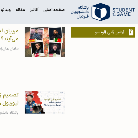
صفحه اصلی
آنالیز
مقاله
ویدئو
مربیان لی
آرشیو ژابی آلونسو
می‌آیند؟
سامان زمان‌زا
تصمیم ژا
لیورپول و
باشگاه دانشج