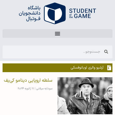
آرشیو والری لوبانوفسکی
سلطه اروپایی دینامو کی‌یف
سودابه میلانی
11 ژانویه 2024