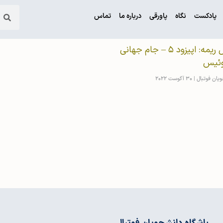
پادکست
نگاه
پاورقی
درباره ما
تماس
رویای ژول ریمه: اپیزود ۵ – جام جهانی
ویان فوتبال
30 آگوست 2022