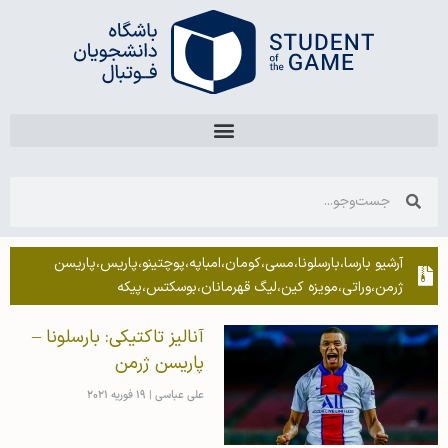
آرشیو بارسا،بارسلونا،مسی،کومان،امباپه،پوچتینو،پاریس،پاریسن
ژرمن،وراتی،مویزه کین،لیگ قهرمانان،بوسکتس،پیکه
آنالیز تاکتیکی: بارسلونا –
پاریسن ژرمن
علی عباسی
19 فوریه 2021