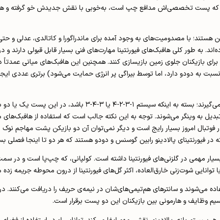
اگی که پست تخصصی‌اش مدافع چپ است، به‌خوبی با نقش جدیدش خو گرفته و همراه ب
ین هستند؛ با مصدومیت‌های به وجود آمده برای ماندراگورا و کاتالدی، عدلی و حتی 
اند. به طور کلی هافبک‌های فیورنتینا مهارت‌های فنی بسیار قابل قبولی دارند و 
ی برای بازیکنان جلوی زمین بازیسازی کنند. همچنین این هافبک‌های میانی عمدتاً
بت به دودو دارد، اما توسط بیراگی پر انرژی حمایت می‌شود) برتری عددی ایجاد 
بووه، کولپانی (یا گودموندسون و بلتران) در خط جلوتر از هافبک میانی‌ها قرار می‌گیرن
یل به وینگر می‌شوند. توجه به این نکته جالب است که استفاده از هافبک‌های م
 فیورنتینای پالادینو رابین گوسنس و دودو هستند که هر دو تا اینجا فصلی بسی
سیار مهمی در گلزنی‌های فیورنتینا داشته است. کولپانی، که چپ‌پا است و در سم
 توانایی شوت‌زنی خارق‌العاده، اکثر گل‌های فیورنتینا از درون محوطه جریمه زده 
ده می‌شوند و سانترهای هم‌تیمی‌های‌شان در نیمه‌ی حریف را دریافت می‌کنند. در
تقسیم وظایف و هارمونی بین بازیکنان این دو پست برقرار است.