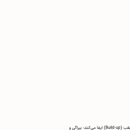
در فیورنتینای سه دفاعه‌ی پالادینو سه مدافع میانی و دو هافبک، با توالی پاس نقشی کلیدی در گردش توپ و ایجاد موقعیت‌های حمله در مرحله بازی‌سازی از عقب (Build-up) ایفا می‌کنند؛ بیراگی و