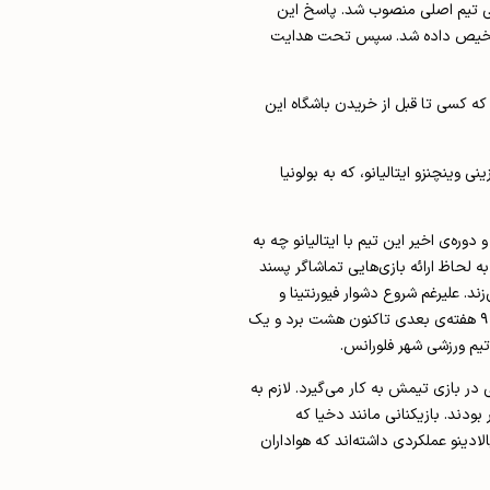
عنوان سرمربی تیم اصلی منصوب شد. پاسخ این
ز تشخیص داده شد. سپس تحت هدایت
ک است که کسی تا قبل از خریدن باشگاه این
ی وینچنزو ایتالیانو، که به بولونیا
وره‌ی اخیر این تیم با ایتالیانو چه به
 لحاظ ارائه بازی‌هایی تماشاگر پسند
ند. علیرغم شروع دشوار فیورنتینا و
کسب فقط سه امتیاز از چهار بازی اول، موتور تیم پالادینو ناگهان روشن شد. پس از شکست برابر آتالانتای گاسپرینی با نتیجه ۳-۲ در هفته‌ی چهارم این تیم در ۹ هفته‌ی بعدی تاکنون هشت برد و یک
ر بازی تیمش به کار می‌گیرد. لازم به
بودند. بازیکنانی مانند دخیا که
ادینو عملکردی داشته‌اند که هواداران