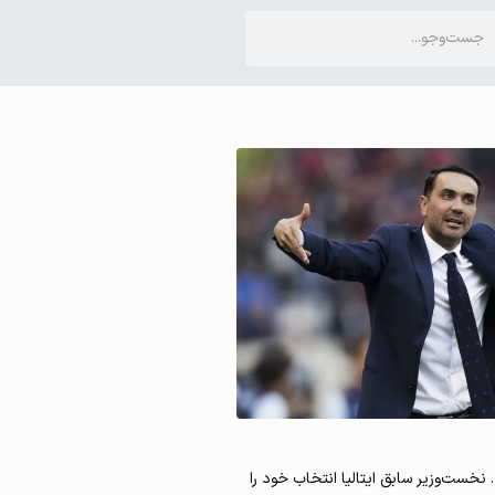
ج جیووانی استروپا گرفت. نخست‌وزیر سابق ایتالیا انتخاب خود را