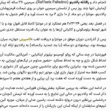
انجام داد و
رافائله پالادینو
(faele Palladino
آزمایش تنها چند روز پس از نشستن سرمربی جوان بر روی نیمکت قرمزپوشان
پالادینو، مونتزا در دو ماه، از ۱۰ بازی ۶ برد به دست آورد و از قعر جدول به جایگاه چهاردهم صعود کرد.
در فصل بعد یعنی ۲۴-۲۰۲۳ هم عملکرد او در مونتزا کاملا 
شهر توسط برلوسکونی و گالیانی آن‌ها را به عنوان یک قدرت مستقل جدی نمی‌
پس از گذراندن دوران موفق در مونتزا و دریافت لقب «
جوان»، سران با
گاسپرینی
پیوسته بود، پیشنهادی دو ساله (با بند تمدید یک‌ساله) به پالادینو ارائه کرد ت
فیورنتینا در چند سالی که روکو کومیسو بیلیونر ایتالیایی – آمریکایی مالکیت آن
لحاظ شکل بازی و چه به لحاظ عملکرد -حضور مداوم در لیگ‌های اروپایی به جز 
تحسین شده بود. بنابراین پالادینو برای جانشینی چنین مربی‌ای کار دشواری داشت
مساوی به دست آورده است که هفت برد آن پیاپی و از هفته‌ی هفتم تا سیزدهم بوده است. عملکردی خیره‌کننده 
در ادامه این مقاله، به بررسی عملکرد بنفش‌پوشان فلورانس تحت هدایت این 
ذکر است که پالادینو در حالی این نتایج را به دست آورده که تیمش آنچنان ستار
درخششی بی‌نظیر درون دروازه داشته است، یاسین عدلی از میلان، مویزه کین از ی
تیم‌های سابقشان از اینکه آسان این بازیکنان را از دست داده‌اند حسرت می‌خور