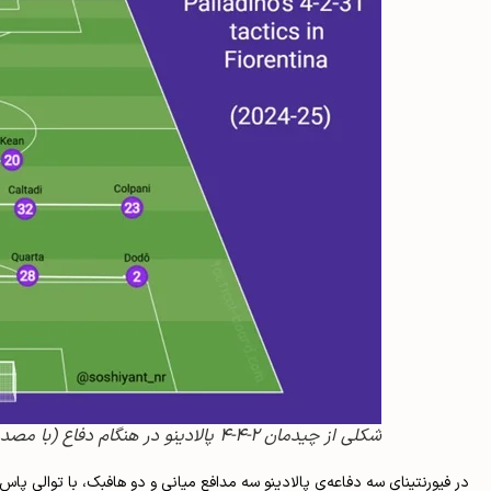
شکلی از چیدمان ۲-۴-۴ پالادینو در هنگام دفاع (با مصدومیت‌های اخیر، بازیکنان حاضر در تصویر تغییر کرده‌اند)