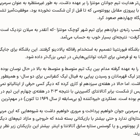
Raf)، سرمربی ۳۸ ساله که پیش‌تر هدایت تیم جوانان مونتزا را بر عهده داشت، به طور غیرمنتظره به 
 با پیروزی مقابل یوونتوسی که تا قبل از آن شکست نخورده بود، موفقیت‌آمی
قابل قبول بود و با کسب رتبه‌ی دوازدهم برای تیم شهر کوچک مونتزا -که آنقدر به میلان نزدی
گرفت- نتیجه‌ای بسیار خوب به حساب می‌آمد.
شگاه فیورنتینا تصمیم به استخدام رافائله پالادینو گرفتند. این باشگاه برای جایگزین
ا به او فرصتی برای اثبات توانایی‌هایش در تیمی بزرگ‌تر داده شود.
 را به عهده گرفته مدام بین یک تیم متوسط و متوسط به بالا در حال نوسان بوده و د
لیگ قهرمانان و رسیدن پیاپی به فینال لیگ کنفرانس برای دو سال- و همینطور به
. اما حالا در هفته‌ی سیزدهم او کاری کرده که دیگر کسی حرفی از ایتالیانو نمی‌ز
(و بی‌سابقه از سال ۱۹۶۹ تا کنون) در مهم‌ترین تیم ورزشی شهر فلورانس.
سرمربی جوان خواهیم پرداخت و مروری خواهیم داشت به شیوه‌هایی که این مربی د
ه‌ای ندارد و حتی بیشتر با بازیکنانی بسته شده که خروجی و مازاد تیم‌های دیگر 
وونتوس و یا گوسنس ستاره سابق آتالانتا و اینتر. بیشتر این بازیکنان زیر نظر پال
ند.