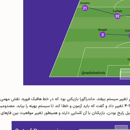
ر تغییر سیستم بیفتد. ماندراگورا بازیکنی بود که در خط هافبک فیوره، نقش مهمی
دوئل‌های هوایی داشت. این شد که پالادینو سیستم پایه‌ی فیورنتینا را به ۱-۳-۲-۴ تغییر داد و گفت که باید آزمون و خطا کند تا س
 رایج بودن، بازیکنان با آن آشنایی دارند و همینطور تغییر موقعیت بین فازهای